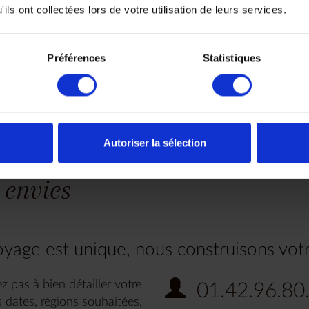
ils ont collectées lors de votre utilisation de leurs services.
Au bord du lagon de Jambiani, un charmant petit
hôtel, simple et agréable.
U
Préférences
Statistiques
v
PLUS D'HÔTELS
Autoriser la sélection
 envies
yage est unique, nous construisons vot
z pas à bien détailler votre
01.42.96.80
 dates, régions souhaitées,