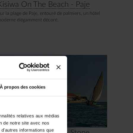
Kisiwa On The Beach - Paje
ur la plage de Paje, entouré de palmiers, un hôtel
oderne élégamment décoré.
À propos des cookies
nnalités relatives aux médias
on de notre site avec nos
 d'autres informations que
Park Hyatt Zanzibar - Stone