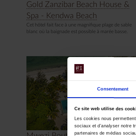
Gold Zanzibar Beach House &
Spa - Kendwa Beach
Cet hôtel fait face à une magnifique plage de sable
blanc où la baignade est possible à marée basse.
Consentement
Ce site web utilise des cook
Les cookies nous permettent d
sociaux et d'analyser notre t
partenaires de médias sociaux
Mwezi Boutique Resort -