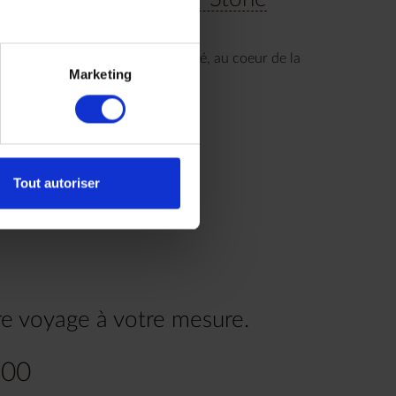
Town
n superbe hôtel, élégant et raffiné, au coeur de la
Marketing
ieille ville et face à la mer.
Tout autoriser
re voyage à votre mesure.
.00