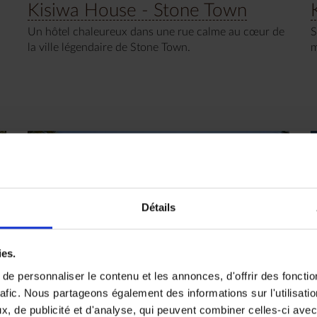
Kisiwa House - Stone Town
Un hôtel chaleureux dans une rue calme au cœur de
S
la ville légendaire de Stone Town.
m
Détails
ies.
e personnaliser le contenu et les annonces, d'offrir des fonctio
rafic. Nous partageons également des informations sur l'utilisati
, de publicité et d'analyse, qui peuvent combiner celles-ci avec
Nur Beach Hotel - Jambiani