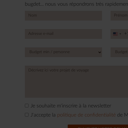
bugdet... nous vous répondrons très rapidemen
+
Unite
State
+1
Je souhaite m'inscrire à la newsletter
J'accepte la
politique de confidentialité
de M