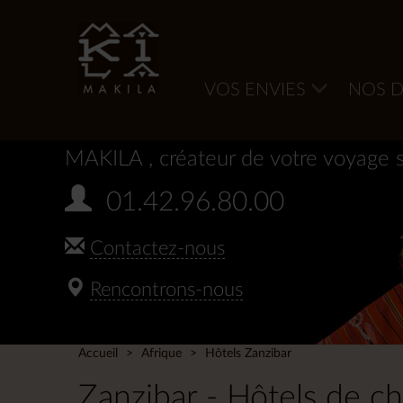
VOS ENVIES
NOS D
MAKILA
, créateur de votre voyage 
01.42.96.80.00
Contactez-nous
Rencontrons-nous
Accueil
Afrique
Hôtels Zanzibar
Zanzibar - Hôtels de 