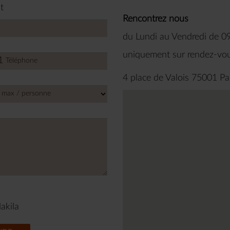
t
Rencontrez nous
du Lundi au Vendredi de 0
uniquement sur rendez-vo
1
d
s
4 place de Valois 75001 Pa
akila