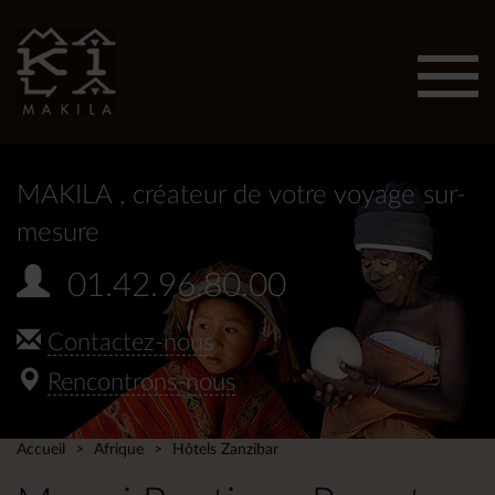
Affic
men
MAKILA
, créateur de votre voyage sur-
mesure
01.42.96.80.00
Contactez-nous
Rencontrons-nous
Accueil
Afrique
Hôtels Zanzibar