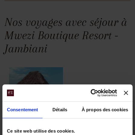
Nos voyages avec séjour à
Mwezi Boutique Resort -
Jambiani
Consentement
Détails
À propos des cookies
Zanzibar : l'île
aux senteurs
Ce site web utilise des cookies.
d'épices