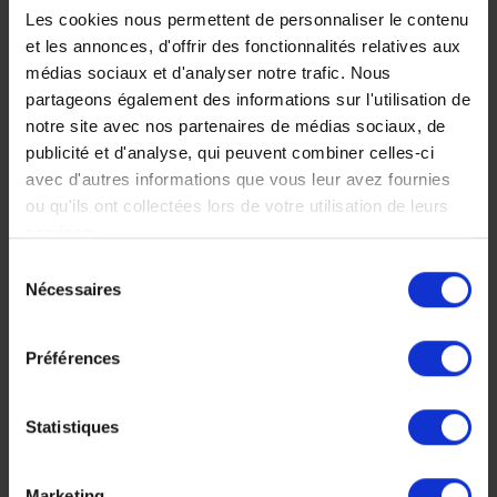
Les cookies nous permettent de personnaliser le contenu
Ce séjour balnéaire vous
et les annonces, d'offrir des fonctionnalités relatives aux
ravira, tant pour son petit
médias sociaux et d'analyser notre trafic. Nous
prix que pour le charme
partageons également des informations sur l'utilisation de
de ses hébergements.
notre site avec nos partenaires de médias sociaux, de
Préparez vite votre valise,
publicité et d'analyse, qui peuvent combiner celles-ci
vous ne serez pas déçus !
avec d'autres informations que vous leur avez fournies
9 jours, à partir de 3
ou qu'ils ont collectées lors de votre utilisation de leurs
500 €
services.
Voyage Zanzibar
Sélection
Séjour balnéaire
Nécessaires
du
Séjour en famille
consentement
Préférences
Statistiques
Faites nous part de vos
Marketing