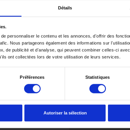
Détails
z pas à bien détailler votre
01.42.96.80
 dates, régions souhaitées,
ies.
t
Rencontrez nous
e personnaliser le contenu et les annonces, d'offrir des fonctio
rafic. Nous partageons également des informations sur l'utilisati
du Lundi au Vendredi de 0
, de publicité et d'analyse, qui peuvent combiner celles-ci avec
uniquement sur rendez-vo
ils ont collectées lors de votre utilisation de leurs services.
1
d
s
4 place de Valois 75001 Pa
Préférences
Statistiques
Autoriser la sélection