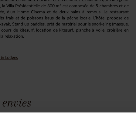
t, la Villa Présidentielle de 300 m² est composée de 5 chambres et de
rivée, d’un Home Cinema et de deux bains à remous. Le restaurant
s frais et de poissons issus de la pêche locale. L’hôtel propose de
kayak, Stand up paddles, prêt de matériel pour le snorkeling (masque,
ours de kitesurf, location de kitesurf, planche à voile, croisière en
la relaxation.
e & Lodges
 envies
yage est unique, nous construisons vot