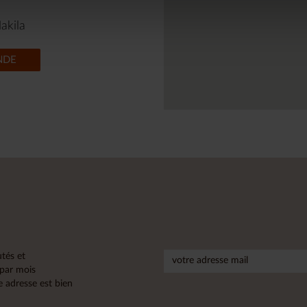
akila
NDE
tés et
 par mois
 adresse est bien