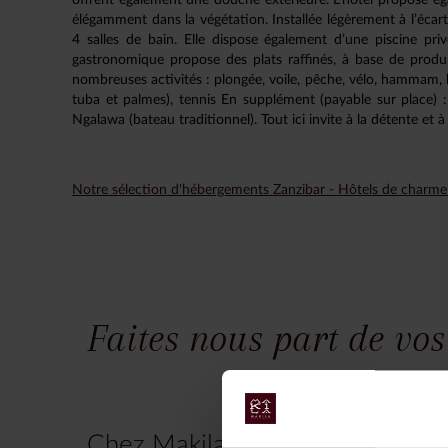
élégamment dans la végétation. Installée légèrement à l’écar
4 salles de bain. Elle dispose également d’une piscine p
gastronomique propose des plats raffinés, à base de produit
nombreuses activités : plongée, voile, pêche, vélo, hammam, 
tuba et palmes), tennis En supplément (payable sur place) : c
Ngalawa (bateau traditionnel). Tout ici invite à la détente et à 
Notre sélection d'hébergements Zanzibar - Hôtels de charm
Faites nous part de vos
Chez Makila Voyages, chaque vo