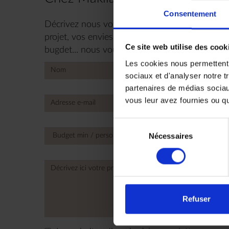
Consentement
Décrivez nous votre projet maintenant, n’hésite
projet, vos envies, le nombre de personnes, vos
Ce site web utilise des cook
bugdet... nous vous répondrons très rapidemen
Les cookies nous permettent d
sociaux et d'analyser notre t
partenaires de médias sociaux
vous leur avez fournies ou qu'
+
Unite
State
Sélection
+1
Nécessaires
du
consentement
Refuser