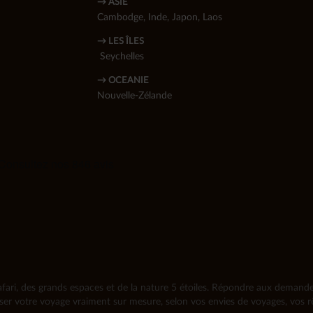
→ ASIE
Cambodge
,
Inde
,
Japon
,
Laos
→ LES ÎLES
Seychelles
→ OCEANIE
Nouvelle-Zélande
fari, des grands espaces et de la nature 5 étoiles. Répondre aux demandes 
iser votre voyage vraiment sur mesure, selon vos envies de voyages, vos rê