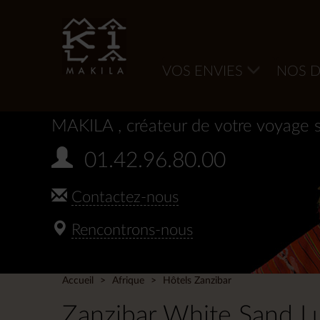
VOS ENVIES
NOS D
MAKILA
, créateur de votre voyage 
01.42.96.80.00
Contactez-nous
Rencontrons-nous
Accueil
Afrique
Hôtels Zanzibar
Zanzibar White Sand Lux