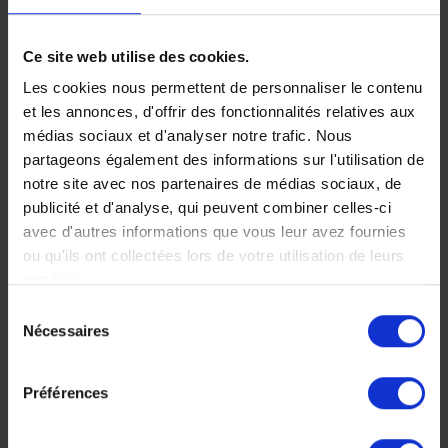
Ce site web utilise des cookies.
Safari à Ruaha
Les cookies nous permettent de personnaliser le contenu
et plage à
et les annonces, d'offrir des fonctionnalités relatives aux
Zanzibar
médias sociaux et d'analyser notre trafic. Nous
partageons également des informations sur l'utilisation de
Découvrez une Tanzanie
notre site avec nos partenaires de médias sociaux, de
méconnue et préservée
publicité et d'analyse, qui peuvent combiner celles-ci
avec une approche du
avec d'autres informations que vous leur avez fournies
safari exceptionnelle et
ou qu'ils ont collectées lors de votre utilisation de leurs
plongez dans les eaux
services.
cristallines de Zanzibar.
Sélection
11 jours, à partir de 6
Nécessaires
du
450 €
consentement
Voyage Tanzanie
Préférences
Voyage Zanzibar
Voyage de noces