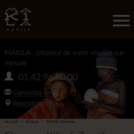
Affic
men
MAKILA
, créateur de votre voyage sur-
mesure
01.42.96.80.00
Contactez-nous
Rencontrons-nous
Accueil
Afrique
Hôtels Zanzibar