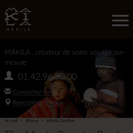
Affic
men
MAKILA
, créateur de votre voyage sur-
mesure
01.42.96.80.00
Contactez-nous
Rencontrons-nous
Accueil
Afrique
Hôtels Zanzibar