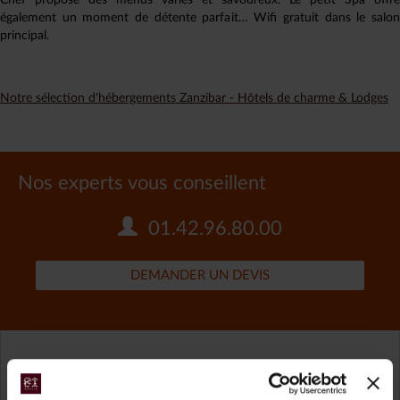
Chef propose des menus variés et savoureux. Le petit Spa offre
également un moment de détente parfait… Wifi gratuit dans le salon
principal.
Notre sélection d'hébergements Zanzibar - Hôtels de charme & Lodges
Nos experts vous conseillent
01.42.96.80.00
DEMANDER UN DEVIS
Zanzibar