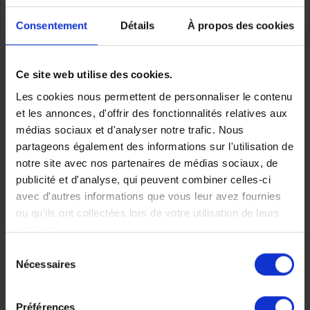
TOUS NOS VOYAGES ZANZIBAR
Consentement
Détails
À propos des cookies
Partager
Ce site web utilise des cookies.
Les cookies nous permettent de personnaliser le contenu
et les annonces, d'offrir des fonctionnalités relatives aux
médias sociaux et d'analyser notre trafic. Nous
Faites nous part de vos
partageons également des informations sur l'utilisation de
notre site avec nos partenaires de médias sociaux, de
publicité et d'analyse, qui peuvent combiner celles-ci
envies
avec d'autres informations que vous leur avez fournies
ou qu'ils ont collectées lors de votre utilisation de leurs
services.
Sélection
Chez Makila Voyages, chaque
Nécessaires
du
consentement
voyage est unique, nous
Préférences