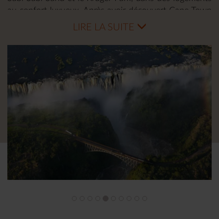
au confort luxueux. Après avoir découvert Cape Town
et les vallées alentour, après des safaris inoubliables
LIRE LA SUITE
avec des guides spécialisés, vous finirez en beauté
votre circuit Makila avec les chutes Victoria côté
Zambie. Un formidable voyage.