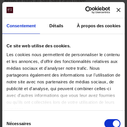
Repas et nuits au
Sabi Sabi Earth Lodge
.
Jour 8 :
Du Kruger à White River
Consentement
Détails
À propos des cookies
Dernier safari matinal dans la réserve privée de Sabi
Sabi. Après votre petit déjeuner, vous serez transférés à
White River. Vous aurez environ 2h30 de trajet.
Ce site web utilise des cookies.
Après-midi et déjeuner libres. Possibilité de visiter la
Les cookies nous permettent de personnaliser le contenu
route panoramique et le Blyde River Canyon avec un
et les annonces, d'offrir des fonctionnalités relatives aux
guide (non inclus).
médias sociaux et d'analyser notre trafic. Nous
partageons également des informations sur l'utilisation de
Le Blyde River Canyon : profond de 600 à 800 mètres, il
notre site avec nos partenaires de médias sociaux, de
est dominé par des formations granitiques. Vous
publicité et d'analyse, qui peuvent combiner celles-ci
apprécierez les panoramas exceptionnels, notamment les
avec d'autres informations que vous leur avez fournies
trois Rondavels, sur 26 km.
ou qu'ils ont collectées lors de votre utilisation de leurs
services.
Vous visiterez la principale curiosité géologique :
Sélection
Bourke’s Luck Potholes (la marmite des géants).
Nécessaires
du