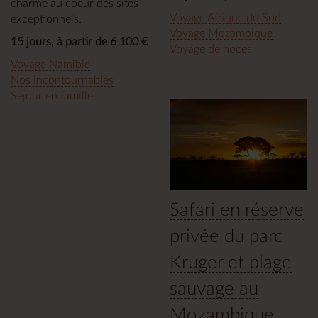
charme au coeur des sites
Voyage Afrique du Sud
exceptionnels.
Voyage Mozambique
15 jours, à partir de 6 100 €
Voyage de noces
Voyage Namibie
Nos incontournables
Séjour en famille
Safari en réserve
privée du parc
Kruger et plage
sauvage au
Mozambique