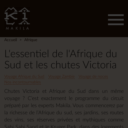
Affic
men
Accueil
Afrique
L'essentiel de l'Afrique du
Sud et les chutes Victoria
Voyage Afrique du Sud
Voyage Zambie
Voyage de noces
Nos incontournables
Chutes Victoria et Afrique du Sud dans un même
voyage ? C’est exactement le programme du circuit
préparé par les experts Makila. Vous commencerez par
la richesse de l’Afrique du sud, ses jardins, ses routes
des vins, ses réserves privées et mythiques comme
Sabi Sabi Sand et le Kruger Park, dans des logements