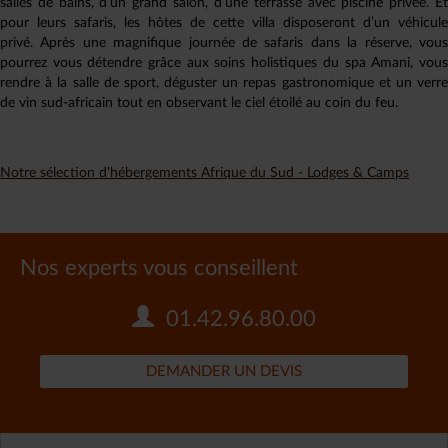
salles de bains, d’un grand salon, d’une terrasse avec piscine privée. Et
pour leurs safaris, les hôtes de cette villa disposeront d’un véhicule
privé. Après une magnifique journée de safaris dans la réserve, vous
pourrez vous détendre grâce aux soins holistiques du spa Amani, vous
rendre à la salle de sport, déguster un repas gastronomique et un verre
de vin sud-africain tout en observant le ciel étoilé au coin du feu.
Notre sélection d'hébergements Afrique du Sud - Lodges & Camps
Nos experts vous conseillent
01.42.96.80.00
DEMANDER UN DEVIS