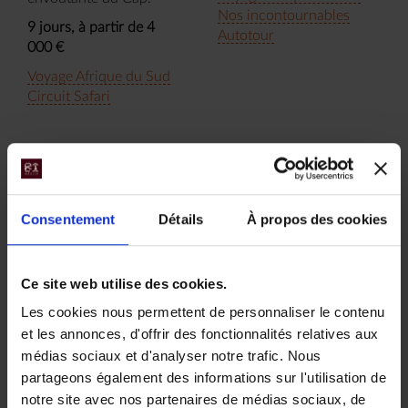
Nos incontournables
9 jours, à partir de 4
Autotour
000 €
Voyage Afrique du Sud
Circuit Safari
Consentement
Détails
À propos des cookies
Ce site web utilise des cookies.
Combiné
L'essentiel de
Les cookies nous permettent de personnaliser le contenu
Afrique du sud
l'Afrique du Sud
et les annonces, d'offrir des fonctionnalités relatives aux
médias sociaux et d'analyser notre trafic. Nous
Mozambique
et les chutes
partageons également des informations sur l'utilisation de
Victoria
Envie de bush et aussi de
notre site avec nos partenaires de médias sociaux, de