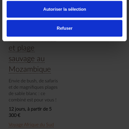
Autoriser la sélection
Safari en
réserve privée
Refuser
du parc Kruger
et plage
sauvage au
Mozambique
Envie de bush, de safaris
et de magnifiques plages
de sable blanc : ce
combiné est pour vous !
12 jours, à partir de 5
300 €
Voyage Afrique du Sud