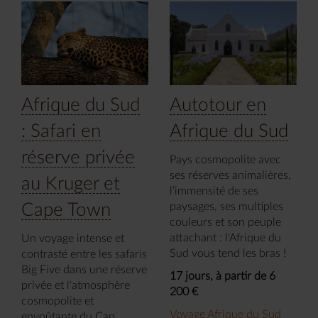
Afrique du Sud
Autotour en
: Safari en
Afrique du Sud
réserve privée
Pays cosmopolite avec
ses réserves animalières,
au Kruger et
l’immensité de ses
Cape Town
paysages, ses multiples
couleurs et son peuple
attachant : l'Afrique du
Un voyage intense et
Sud vous tend les bras !
contrasté entre les safaris
Big Five dans une réserve
17 jours, à partir de 6
privée et l'atmosphère
200 €
cosmopolite et
Voyage Afrique du Sud
envoûtante du Cap.