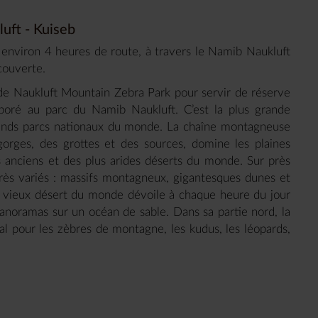
ft - Kuiseb
 environ 4 heures de route, à travers le Namib Naukluft
écouverte.
de Naukluft Mountain Zebra Park pour servir de réserve
rporé au parc du Namib Naukluft. C’est la plus grande
grands parcs nationaux du monde. La chaîne montagneuse
gorges, des grottes et des sources, domine les plaines
us anciens et des plus arides déserts du monde. Sur près
rès variés : massifs montagneux, gigantesques dunes et
us vieux désert du monde dévoile à chaque heure du jour
 panoramas sur un océan de sable. Dans sa partie nord, la
éal pour les zèbres de montagne, les kudus, les léopards,