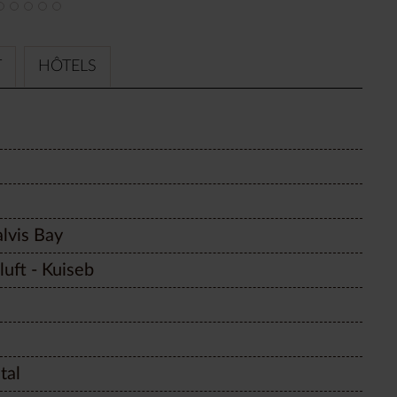
T
HÔTELS
lvis Bay
ft - Kuiseb
tal