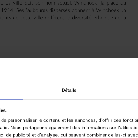
t. La ville doit son nom actuel, Windhoek (la place du
en 1914. Ses faubourgs dispersés donnent à Windhoek un
ants de cette ville reflètent la diversité ethnique de la
ocation, environ 4 heures de route.
de mer. Repas libres.
 pour atteindre aujourd’hui 21m, une vieille poste et
Détails
cosmopolite. Swakopmund a connu, avec l’ouverture de la
dial d’uranium), un développement très important. Avec
s en bord de mer, Swakopmund, dans son style très
ies.
ns en partie en bois et d’édifices de style Art Nouveau.
e personnaliser le contenu et les annonces, d'offrir des fonctio
ne.
rafic. Nous partageons également des informations sur l'utilisati
u
Stiltz
.
, de publicité et d'analyse, qui peuvent combiner celles-ci avec