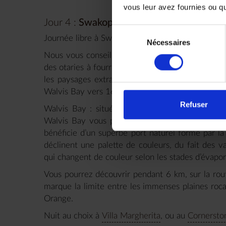
vous leur avez fournies ou qu'
Jour 4 :
Swakopmund, la Moon Valley, Wa
Sélection
Journée libre à Swakopmund et ses environs.
Nécessaires
du
consentement
Nous vous conseillons de partir pour une matinée
des otaries à fourrures et des dauphins. Et l’apr
les paysages extraordinaires de dunes et du lag
Walvis Bay vers 16h00.
Refuser
Walvis Bay : située au sud de Swakopmund, le 
Walvis Bay vous permettra de découvrir une imp
bénéficie d’un superbe port naturel formé par la 
déclinent une palette de couleurs, du fait des v
qui changent de couleur selon les stades d’évapor
Vous pourrez découvrir pendant 6 km, sur la rout
marque la limite entre les immenses plaines rocai
Orange.
Nuit au choix à
Villa Margherita
, ou au
Cornersto