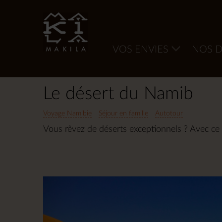
VOS ENVIES
NOS D
Accueil
Afrique
Namibie
Le désert du Namib
Voyage Namibie
Séjour en famille
Autotour
Vous rêvez de déserts exceptionnels ? Avec ce