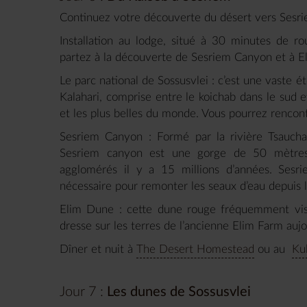
Continuez votre découverte du désert vers Sesri
Installation au lodge, situé à 30 minutes de rou
partez à la découverte de Sesriem Canyon et à 
Le parc national de Sossusvlei : c’est une vaste 
Kalahari, comprise entre le koichab dans le sud e
et les plus belles du monde. Vous pourrez renco
Sesriem Canyon : Formé par la rivière Tsaucha
Sesriem canyon est une gorge de 50 mètres
agglomérés il y a 15 millions d’années. Sesriem
nécessaire pour remonter les seaux d’eau depuis 
Elim Dune : cette dune rouge fréquemment visit
dresse sur les terres de l’ancienne Elim Farm auj
Dîner et nuit à
The Desert Homestead
ou au
Ku
Jour 7 :
Les dunes de Sossusvlei