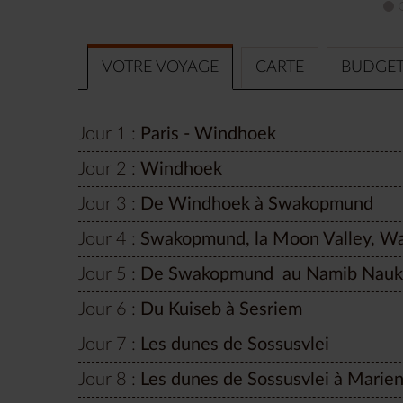
VOTRE VOYAGE
CARTE
BUDGE
Jour 1 :
Paris - Windhoek
Jour 2 :
Windhoek
Jour 3 :
De Windhoek à Swakopmund
Jour 4 :
Swakopmund, la Moon Valley, Wa
Jour 5 :
De Swakopmund au Namib Nauklu
Jour 6 :
Du Kuiseb à Sesriem
Jour 7 :
Les dunes de Sossusvlei
Jour 8 :
Les dunes de Sossusvlei à Marien