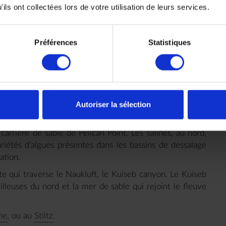
ils ont collectées lors de votre utilisation de leurs services.
lvis Bay
Préférences
Statistiques
 de croisière au large de Walvis Bay pour l’observation
ès-midi la visite de Sandwich Harbor où vous découvrirez
on naturel qui rejoinent la mer. Vous serez de retour à
Autoriser la sélection
long des grandes dunes de sable, la petite station de
ortante colonie de flamants roses. Cette ville côtière
carrière de sable de Pelican Point. Les salines, au nord,
ariétés d’algues présentes dans les bassins de dessalage
ation.
e qui traverse le Naukluft, le Kuiseb canyon. Le Kuiseb
lleuses du nord et la mer de sable qui rejoint le fleuve
ne
, ou au
Stiltz
.