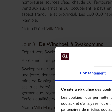
nombreuses sources d’eau chaude qui l’entouren
vent) aux sud-africains qui occupèrent le pays 
aspect tranquille et provincial. Les 160 000 habit
Namibie.
Nuit à l’hôtel
Villa Violet
.
Jour 3 :
De Windhoek à Swakopmund
Départ vers Swakopmund avec votre véhicule de l
Après-midi libre pour visiter la ville et son bord 
Swakopmund : un phare, rehaussé de 10m en 1910
Consentement
une jetée, donnent son caractère à cette ville 
mine de Rossing (le plus important gisement mon
ses rues bordées de palmiers, ses promenade
Ce site web utilise des cook
germanique, regorge de jardins fleuris, de maiso
Les cookies nous permettent d
Parfois qualifiée de plus allemande que l’Allemag
sociaux et d'analyser notre t
Nuit à
Villa Margherita
, ou au
Cornerstone
, ou a
partenaires de médias sociaux