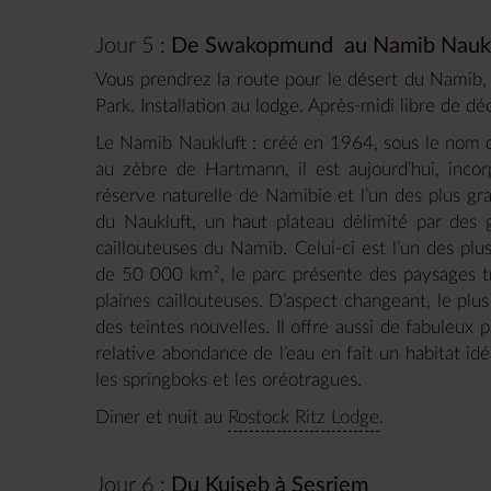
Jour 5 :
De Swakopmund au Namib Nauklu
Vous prendrez la route pour le désert du Namib,
Park. Installation au lodge. Après-midi libre de d
Le Namib Naukluft : créé en 1964, sous le nom 
au zèbre de Hartmann, il est aujourd’hui, inco
réserve naturelle de Namibie et l’un des plus 
du Naukluft, un haut plateau délimité par des 
caillouteuses du Namib. Celui-ci est l’un des pl
de 50 000 km², le parc présente des paysages t
plaines caillouteuses. D’aspect changeant, le pl
des teintes nouvelles. Il offre aussi de fabuleux
relative abondance de l’eau en fait un habitat id
les springboks et les oréotragues.
Diner et nuit au
Rostock Ritz Lodge
.
Jour 6 :
Du Kuiseb à Sesriem