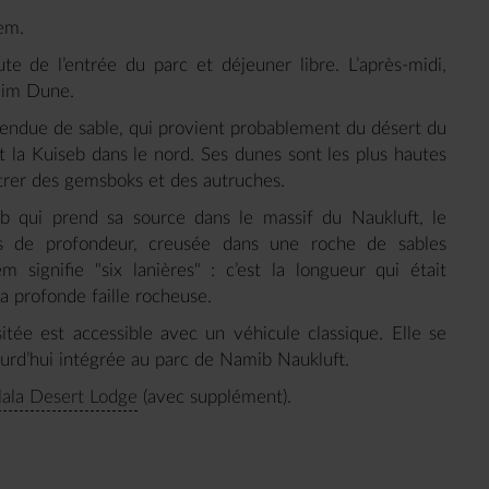
em.
te de l’entrée du parc et déjeuner libre. L’après-midi,
Elim Dune.
étendue de sable, qui provient probablement du désert du
t la Kuiseb dans le nord. Ses dunes sont les plus hautes
ntrer des gemsboks et des autruches.
b qui prend sa source dans le massif du Naukluft, le
 de profondeur, creusée dans une roche de sables
 signifie "six lanières" : c’est la longueur qui était
la profonde faille rocheuse.
ée est accessible avec un véhicule classique. Elle se
ourd’hui intégrée au parc de Namib Naukluft.
lala Desert Lodge
(avec supplément).