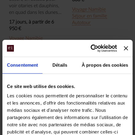
voir otaries et dauphins,
Voyage Namibie
en quad dans les dunes...
Séjour en famille
17 jours, à partir de 6
Autotour
950 €
Voyage Namibie
Circuit Safari
Autotour
Osez l'aventure
Consentement
Détails
À propos des cookies
Ce site web utilise des cookies.
Les cookies nous permettent de personnaliser le contenu
et les annonces, d'offrir des fonctionnalités relatives aux
médias sociaux et d'analyser notre trafic. Nous
Les grands
Safaris au
partageons également des informations sur l'utilisation de
notre site avec nos partenaires de médias sociaux, de
parcs de
Botswana et
publicité et d'analyse, qui peuvent combiner celles-ci