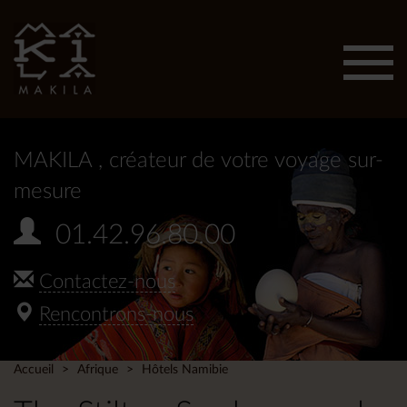
Affic
men
MAKILA
, créateur de votre voyage sur-
mesure
01.42.96.80.00
Contactez-nous
Rencontrons-nous
Accueil
Afrique
Hôtels Namibie