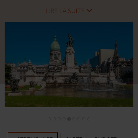
Partez tranquille lors de votre
voyage sur mesure en
argentine
avec votre guide vers la forêt luxuriante
LIRE LA SUITE
d’Iguazu et la steppe patagonienne de Valdés ou les
animaux vous attendent. Les
chutes d’Iguazu en
famille
et la péninsule de Valdès, c’est un circuit
exclusif Makila Voyages.