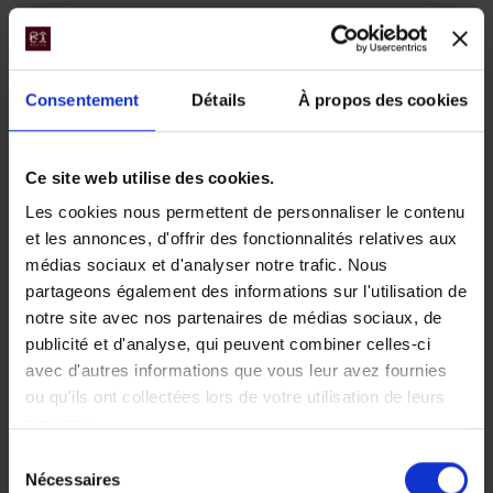
B
Consentement
Détails
À propos des cookies
Ce site web utilise des cookies.
F
A
Les cookies nous permettent de personnaliser le contenu
et les annonces, d'offrir des fonctionnalités relatives aux
médias sociaux et d'analyser notre trafic. Nous
partageons également des informations sur l'utilisation de
notre site avec nos partenaires de médias sociaux, de
C
E
D
publicité et d'analyse, qui peuvent combiner celles-ci
avec d'autres informations que vous leur avez fournies
ou qu'ils ont collectées lors de votre utilisation de leurs
services.
Sélection
Nécessaires
du