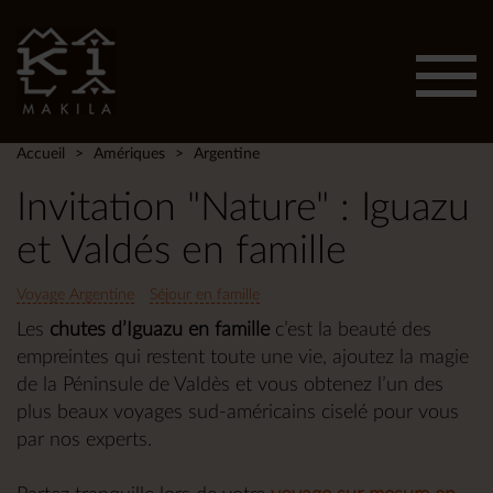
Affic
men
Accueil
Amériques
Argentine
Invitation "Nature" : Iguazu
et Valdés en famille
Voyage Argentine
Séjour en famille
Les
chutes d’Iguazu en famille
c’est la beauté des
empreintes qui restent toute une vie, ajoutez la magie
de la Péninsule de Valdès et vous obtenez l’un des
plus beaux voyages sud-américains ciselé pour vous
par nos experts.