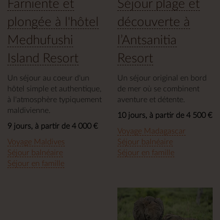
Farniente et
Séjour plage et
plongée à l'hôtel
découverte à
Medhufushi
l’Antsanitia
Island Resort
Resort
Un séjour au coeur d'un
Un séjour original en bord
hôtel simple et authentique,
de mer où se combinent
à l'atmosphère typiquement
aventure et détente.
maldivienne.
10 jours, à partir de 4 500 €
9 jours, à partir de 4 000 €
Voyage Madagascar
Voyage Maldives
Séjour balnéaire
Séjour balnéaire
Séjour en famille
Séjour en famille