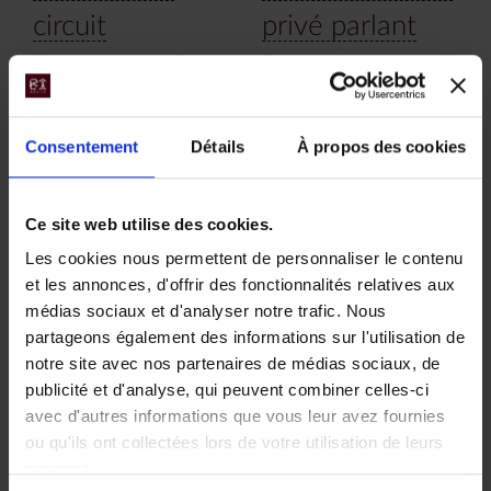
circuit
privé parlant
accompagné
français
Laissez-vous guider pour
Découvrez les
une aventure dans des
majestueux paysages du
Consentement
Détails
À propos des cookies
lieux préservés à la
désert du Namib, les
découverte des
gravures rupestres du
principales merveilles de
Damaraland et les
Ce site web utilise des cookies.
Namibie, en petit groupe
animaux du parc d’Etosha
de 8 maximum, avec
avec un guide chauffeur
Les cookies nous permettent de personnaliser le contenu
votre guide anglophone.
privé parlant français.
et les annonces, d'offrir des fonctionnalités relatives aux
médias sociaux et d'analyser notre trafic. Nous
13 jours, à partir de 6
13 jours, à partir de 9
partageons également des informations sur l'utilisation de
400 €
500 €
notre site avec nos partenaires de médias sociaux, de
Voyage Namibie
Voyage Namibie
publicité et d'analyse, qui peuvent combiner celles-ci
Circuit Safari
Circuit Safari
avec d'autres informations que vous leur avez fournies
Nos incontournables
Nos incontournables
ou qu'ils ont collectées lors de votre utilisation de leurs
Séjour en famille
services.