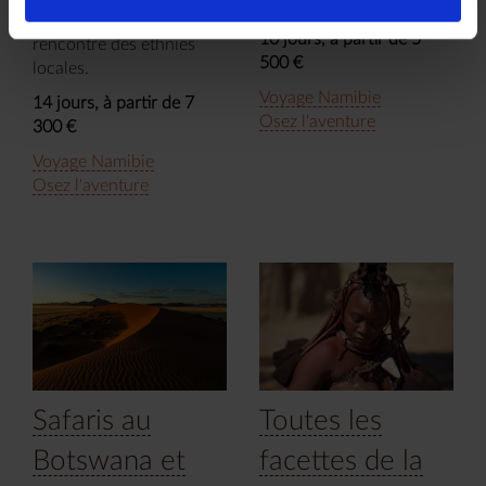
des Squelettes.
sentiers battus à la
10 jours, à partir de 5
rencontre des ethnies
500 €
locales.
Voyage Namibie
14 jours, à partir de 7
Osez l'aventure
300 €
Voyage Namibie
Osez l'aventure
Safaris au
Toutes les
Botswana et
facettes de la