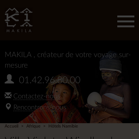
Affic
men
MAKILA
, créateur de votre voyage sur-
mesure
01.42.96.80.00
Contactez-nous
Rencontrons-nous
Accueil
Afrique
Hôtels Namibie