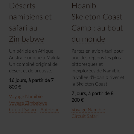
Déserts
Hoanib
namibiens et
Skeleton Coast
safari au
Camp : au bout
Zimbabwe
du monde
Un périple en Afrique
Partez en avion-taxi pour
Australe unique à Makila.
une des régions les plus
Un combiné original de
pittoresques et
désert et de brousse.
inexplorées de Namibie :
la vallée d'Hoanib river et
16 jours, à partir de 7
la Skeleton Coast
800 €
7 jours, à partir de 8
Voyage Namibie
200 €
Voyage Zimbabwe
Circuit Safari
Autotour
Voyage Namibie
Circuit Safari