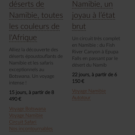
déserts de
Namibie, un
Namibie, toutes
joyau à l’état
les couleurs de
brut
l'Afrique
Un circuit très complet
en Namibie : du Fish
Alliez la découverte des
River Canyon à Epupa
déserts époustouflants de
Falls en passant par le
Namibie et les safaris
désert du Namib
exceptionnels au
22 jours, à partir de 6
Botswana. Un voyage
150 €
intense !
Voyage Namibie
15 jours, à partir de 8
Autotour
490 €
Voyage Botswana
Voyage Namibie
Circuit Safari
Nos incontournables