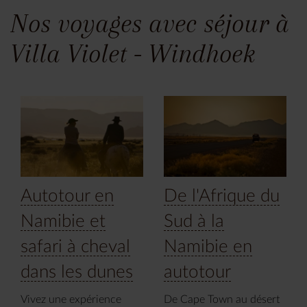
Nos voyages avec séjour à
Villa Violet - Windhoek
Autotour en
De l'Afrique du
Namibie et
Sud à la
safari à cheval
Namibie en
dans les dunes
autotour
Vivez une expérience
De Cape Town au désert