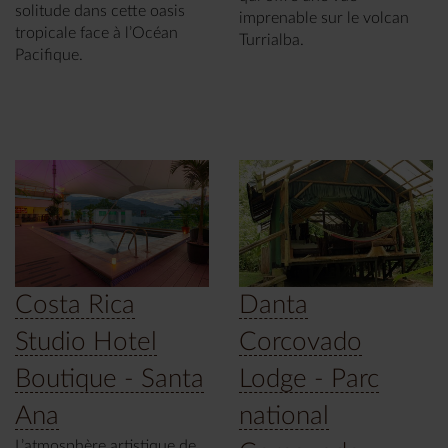
solitude dans cette oasis
imprenable sur le volcan
tropicale face à l’Océan
Turrialba.
Pacifique.
Costa Rica
Danta
Studio Hotel
Corcovado
Boutique - Santa
Lodge - Parc
Ana
national
L’atmosphère artistique de