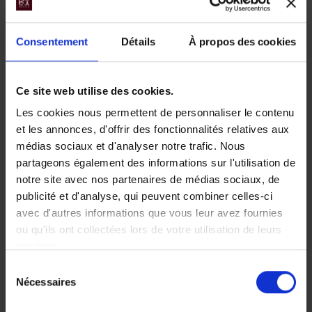
Niché au cœur du parc
d'Osa
national Piedras Blancas,
Cet hôtel est situé sur une
Consentement
Détails
À propos des cookies
idéal pour découvrir les
petite presqu’île entre le Río
richesses de la forêt
Agujitas et le Pacifique, près
tropicale.
de la plage.
Ce site web utilise des cookies.
Les cookies nous permettent de personnaliser le contenu
et les annonces, d'offrir des fonctionnalités relatives aux
médias sociaux et d'analyser notre trafic. Nous
partageons également des informations sur l'utilisation de
notre site avec nos partenaires de médias sociaux, de
publicité et d'analyse, qui peuvent combiner celles-ci
avec d'autres informations que vous leur avez fournies
ou qu'ils ont collectées lors de votre utilisation de leurs
Finca La Amistad
Hacienda
services.
Cacao Lodge -
Guachipelín -
Sélection
Nécessaires
du
Bijagua
Parc national
consentement