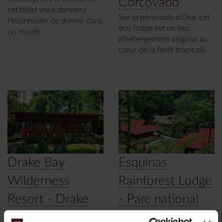
Corcovado
cet hôtel vous donnera
Sur la péninsule d’Osa, cet
l’impression de dormir dans
éco-lodge est un lieu
un musée.
d’hébergement original au
cœur de la forêt tropicale.
Drake Bay
Esquinas
Wilderness
Rainforest Lodge
Resort - Drake
- Parc national
Bay, Péninsule
Piedras Blancas