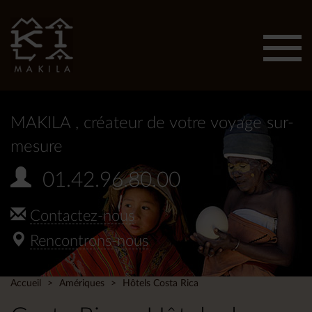
Affic
men
MAKILA
, créateur de votre voyage sur-
mesure
01.42.96.80.00
Contactez-nous
Rencontrons-nous
Accueil
Amériques
Hôtels Costa Rica