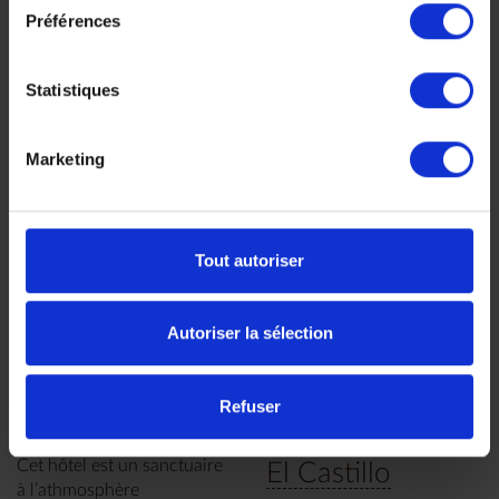
Une petite ferme de cacao
Rincón de la
Préférences
éco-responsable située
Vieja
entre les volcans Tenorio et
Miravalles.
Statistiques
Cet écolodge vous accueille
dans la plus pure tradition
des ranchers du Costa Rica.
Marketing
Tout autoriser
Autoriser la sélection
Hotel Grano De
Hotel Linda Vista
Refuser
Oro - San José
Volcán Arenal -
Cet hôtel est un sanctuaire
El Castillo
à l’athmosphère