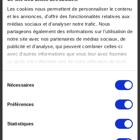
Costa Rica
Costa Rica en
Les cookies nous permettent de personnaliser le contenu
famille
Découvrir en totale
et les annonces, d'offrir des fonctionnalités relatives aux
liberté et à votre rythme
médias sociaux et d'analyser notre trafic. Nous
Ponte des tortues, ballet
la beauté de la nature
partageons également des informations sur l'utilisation de
de baleines et de
omniprésente et la joie de
dauphins, forêts et
notre site avec nos partenaires de médias sociaux, de
vivre des costaricains.
volcans, safari animalier
publicité et d'analyse, qui peuvent combiner celles-ci
18 jours, à partir de 5
et vacances sportives en
avec d'autres informations que vous leur avez fournies
500 €
famille.
ou qu'ils ont collectées lors de votre utilisation de leurs
Voyage Costa Rica
services.
15 jours, à partir de 5
Autotour
250 €
Sélection
Nécessaires
du
Voyage Costa Rica
Séjour en famille
consentement
Préférences
Statistiques
Faites nous part de vos