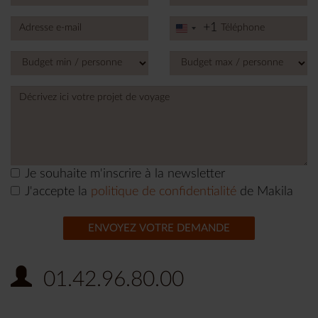
+1
United
States
+1
Je souhaite m'inscrire à la newsletter
J'accepte la
politique de confidentialité
de Makila
ENVOYEZ VOTRE DEMANDE
01.42.96.80.00