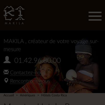
Affic
men
MAKILA
, créateur de votre voyage sur-
mesure
01.42.96.80.00
Contactez-nous
Rencontrons-nous
Accueil
Amériques
Hôtels Costa Rica