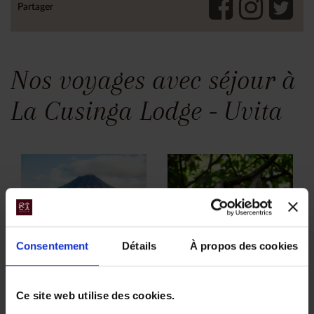
Partager
Nos voyages avec séjour à
La Cusinga Lodge - Uvita
Consentement
Détails
À propos des cookies
Autotour au
Voyage au
Costa Rica
Costa Rica en
Ce site web utilise des cookies.
famille
Découvrir en totale