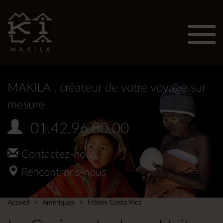
Affic
men
MAKILA
, créateur de votre voyage sur-
mesure
01.42.96.80.00
Contactez-nous
Rencontrons-nous
Accueil
Amériques
Hôtels Costa Rica