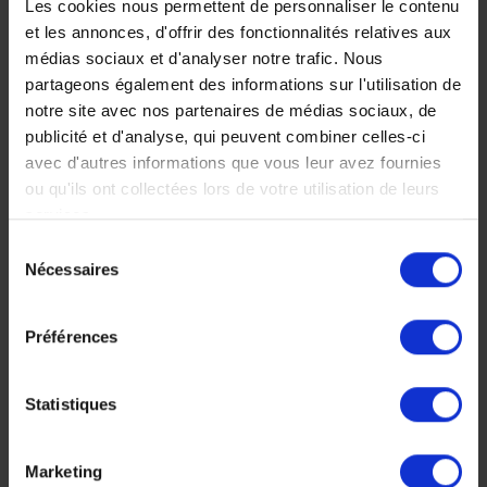
Les cookies nous permettent de personnaliser le contenu
liberté et à votre rythme
et les annonces, d'offrir des fonctionnalités relatives aux
Ponte des tortues, ballet
la beauté de la nature
médias sociaux et d'analyser notre trafic. Nous
de baleines et de
omniprésente et la joie de
dauphins, forêts et
partageons également des informations sur l'utilisation de
vivre des costaricains.
volcans, safari animalier
notre site avec nos partenaires de médias sociaux, de
18 jours, à partir de 5
et vacances sportives en
publicité et d'analyse, qui peuvent combiner celles-ci
500 €
famille.
avec d'autres informations que vous leur avez fournies
Voyage Costa Rica
ou qu'ils ont collectées lors de votre utilisation de leurs
15 jours, à partir de 5
Autotour
250 €
services.
Sélection
Voyage Costa Rica
Nécessaires
Séjour en famille
du
consentement
Préférences
Statistiques
Faites nous part de vos
Marketing