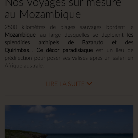
Nos Voyages sur mesure
au Mozambique
2500 kilomètres de plages sauvages bordent le
Mozambique
, au large desquelles se déploient l
es
splendides archipels de Bazaruto et des
Quirimbas
…
Ce décor paradisiaque
est un lieu de
prédilection pour poser ses valises après un safari en
Afrique australe.
Ces îles pour la plupart inhabitées font partie du
parc
LIRE LA SUITE
national de Bazaruto
,
l’un des plus importants de
l’Océan indien
, qui
recèle des trésors de vie sous-
marine
. Dans cet
endroit coupé du monde
se cachent
de
sublimes lodges
, comme le fameux Azura
Benguerra, où vous serez choyés dans
un calme
absolu
. Certains sont accessibles en bateau, d’autres
uniquement par la voie des airs: en survolant la côte,