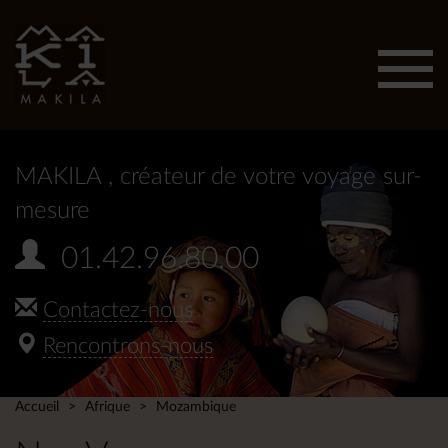
Affic
men
MAKILA
, créateur de votre voyage sur-
mesure
01.42.96.80.00
Contactez-nous
Rencontrons-nous
Accueil
Afrique
Mozambique