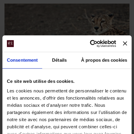
Consentement
Détails
À propos des cookies
Ce site web utilise des cookies.
Les cookies nous permettent de personnaliser le contenu
Kruger côté Mozambique - Safari au
et les annonces, d'offrir des fonctionnalités relatives aux
Limpopo
médias sociaux et d'analyser notre trafic. Nous
partageons également des informations sur l'utilisation de
Une immersion totale au coeur du Limpopo National Park,
notre site avec nos partenaires de médias sociaux, de
sauvage et méconnu, qui offre d'authentiques safaris à pied.
publicité et d'analyse, qui peuvent combiner celles-ci
avec d'autres informations que vous leur avez fournies
8 jours, à partir de 4 000 €