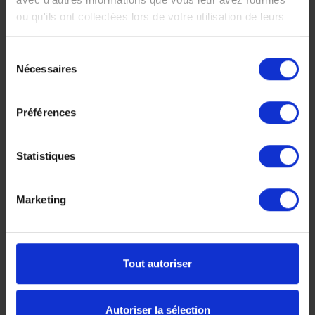
ou qu'ils ont collectées lors de votre utilisation de leurs
Voyage Mozambique
Circuit Safari
services.
Sélection
Nécessaires
du
consentement
Préférences
Statistiques
Ilha de
Séjour à
Marketing
Mozambique et
l'Anantara
les îles du nord
Bazaruto Island
La richesse du patrimoine
Partez pour l'archipel de
Tout autoriser
historique des îles du
Bazaruto, domaine réservé
Mozambique combinée aux
des oiseaux, des coraux,
eaux turquoises de
des dunes et des plages de
Autoriser la sélection