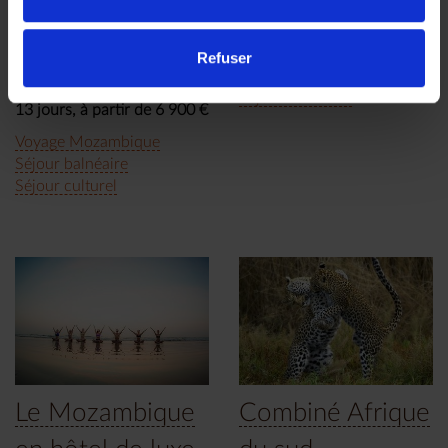
l'archipel des Quirimbas
sable blanc !
(Ibo Island) et du nord du
8 jours, à partir de 5 150 €
pays. Le Mozambique, hors
Refuser
Voyage Mozambique
des sentiers battus.
Séjour balnéaire
13 jours, à partir de 6 900 €
Voyage Mozambique
Séjour balnéaire
Séjour culturel
Le Mozambique
Combiné Afrique