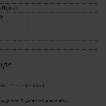
 d’Iguazu
in
oupe
tine. Dîner et nuit à bord.
ompagné en Argentine commence...