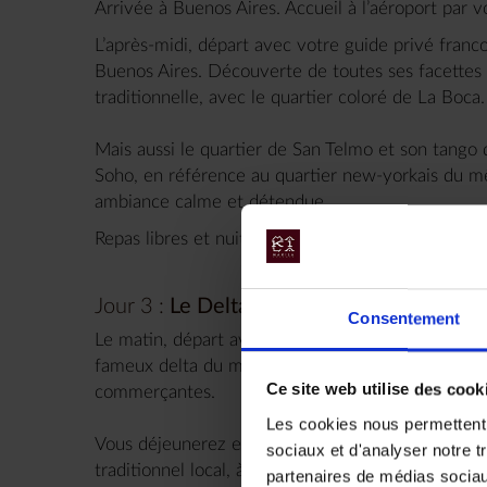
Arrivée à Buenos Aires. Accueil à l’aéroport par v
L’après-midi, départ avec votre guide privé franc
Buenos Aires. Découverte de toutes ses facettes : l
traditionnelle, avec le quartier coloré de La Boca.
Mais aussi le quartier de San Telmo et son tango d
Soho, en référence au quartier new-yorkais du m
ambiance calme et détendue.
Repas libres et nuit au
Casa Sur Recoleta Hotel
.
Jour 3 :
Le Delta du Tigre - Buenos Aires
Consentement
Le matin, départ avec votre guide francophone en 
fameux delta du même nom. Après la visite du mar
Ce site web utilise des cook
commerçantes.
Les cookies nous permettent d
Vous déjeunerez en terrasse au bord du Rio Para
sociaux et d'analyser notre t
traditionnel local, à la découverte des fleuves Tig
partenaires de médias sociaux