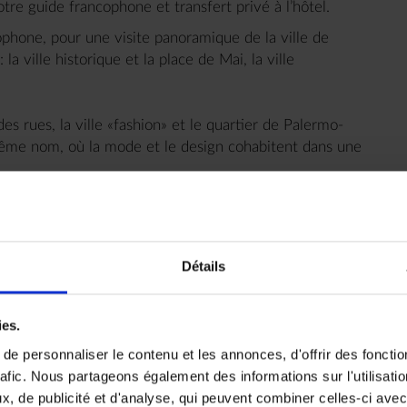
otre guide francophone et transfert privé à l’hôtel.
ophone, pour une visite panoramique de la ville de
a ville historique et la place de Mai, la ville
es rues, la ville «fashion» et le quartier de Palermo-
ême nom, où la mode et le design cohabitent dans une
Détails
service privé en direction de la ville de Tigre et du
ché et ses étals colorés, promenade dans les ruelles
ies.
e personnaliser le contenu et les annonces, d'offrir des fonctio
na, puis vous embarquerez à bord d’un bateau
rafic. Nous partageons également des informations sur l'utilisati
re et Paraná.
, de publicité et d'analyse, qui peuvent combiner celles-ci avec