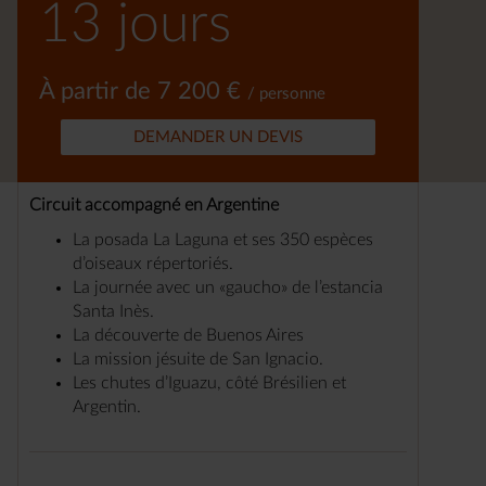
13 jours
À partir de 7 200 €
/ personne
DEMANDER UN DEVIS
Circuit accompagné en Argentine
La posada La Laguna et ses 350 espèces
d’oiseaux répertoriés.
La journée avec un «gaucho» de l’estancia
Santa Inès.
La découverte de Buenos Aires
La mission jésuite de San Ignacio.
Les chutes d’Iguazu, côté Brésilien et
Argentin.