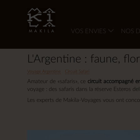
VOS ENVIES
NOS D
Accueil
Amériques
Argentine
L'Argentine : faune, flo
Voyage Argentine
Circuit Safari
Amateur de «safaris», ce
circuit accompagné e
voyage : des safaris dans la réserve Esteros de
Les experts de Makila-Voyages vous ont conco