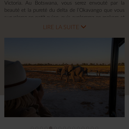
Victoria. Au Botswana, vous serez envouté par la
beauté et la pureté du delta de l’Okavango que vous
survolerez en petit avion, puis explorerez en mokoro et
en 4x4.
LIRE LA SUITE
Camps intimistes, luxe authentique, sensations fortes
assurées et souvenirs gravés ; ce combiné Botswana -
Zimbabwe est une véritable exlusivité Makila.