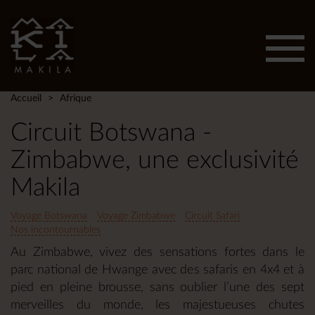
Affic
men
Accueil
Afrique
Circuit Botswana -
Zimbabwe, une exclusivité
Makila
Voyage Botswana
Voyage Zimbabwe
Circuit Safari
Nos incontournables
Au Zimbabwe, vivez des sensations fortes dans le
parc national de Hwange avec des safaris en 4x4 et à
pied en pleine brousse, sans oublier l’une des sept
merveilles du monde, les majestueuses chutes