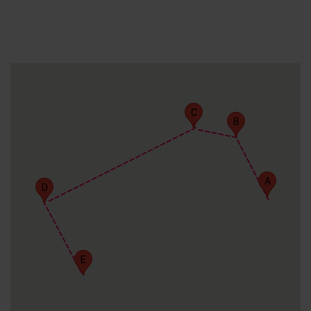
C
B
A
D
E