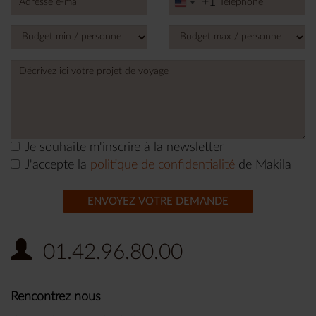
+1
United
States
+1
Je souhaite m'inscrire à la newsletter
J'accepte la
politique de confidentialité
de Makila
ENVOYEZ VOTRE DEMANDE
01.42.96.80.00
Rencontrez nous