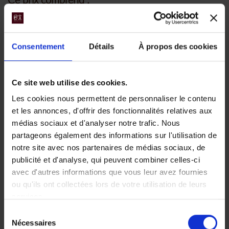
Ce prix comprend :
Les vols internationaux Paris / Nairobi et
Nairobi / Paris en classe économique sur
Consentement
Détails
À propos des cookies
compagnies régulières
Le trajet en avion taxi Masai Mara / Nairobi
Les taxes aériennes
Ce site web utilise des cookies.
L’accueil et l’assistance permanente de notre
Les cookies nous permettent de personnaliser le contenu
bureau local
et les annonces, d'offrir des fonctionnalités relatives aux
Le transfert en véhicule privé à Nairobi le
médias sociaux et d'analyser notre trafic. Nous
dernier jour entre l'aéroport Wilson et
partageons également des informations sur l'utilisation de
notre site avec nos partenaires de médias sociaux, de
l'aéroport international
publicité et d'analyse, qui peuvent combiner celles-ci
L’hébergement sur la base de 9 nuits en
avec d'autres informations que vous leur avez fournies
chambre double :
ou qu'ils ont collectées lors de votre utilisation de leurs
1 nuit - Parc national d'Aberdare - à The
services.
Ark en pension complète
Sélection
2 nuits - Réserve de Samburu - au
Nécessaires
du