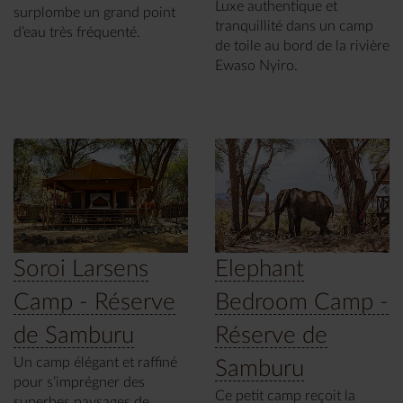
Luxe authentique et
surplombe un grand point
tranquillité dans un camp
d’eau très fréquenté.
de toile au bord de la rivière
Ewaso Nyiro.
Soroi Larsens
Elephant
Camp - Réserve
Bedroom Camp -
de Samburu
Réserve de
Un camp élégant et raffiné
Samburu
pour s’imprégner des
Ce petit camp reçoit la
superbes paysages de