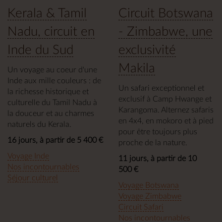
Kerala & Tamil
Circuit Botswana
Nadu, circuit en
- Zimbabwe, une
Inde du Sud
exclusivité
Makila
Un voyage au coeur d'une
Inde aux mille couleurs : de
Un safari exceptionnel et
la richesse historique et
exclusif à Camp Hwange et
culturelle du Tamil Nadu à
Karangoma. Alternez safaris
la douceur et au charmes
en 4x4, en mokoro et à pied
naturels du Kerala.
pour être toujours plus
16 jours, à partir de 5 400 €
proche de la nature.
Voyage Inde
11 jours, à partir de 10
Nos incontournables
500 €
Séjour culturel
Voyage Botswana
Voyage Zimbabwe
Circuit Safari
Nos incontournables