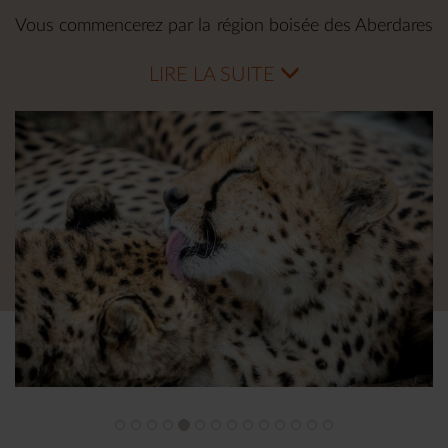
Vous commencerez par la région boisée des Aberdares
puis vous prendrez la direction de la réserve de
LIRE LA SUITE
Samburu, une petite oasis attirant une faune
passionnante grâce à la rivière Ewaso Nyiro. Vous
quitterez les girafes réticulées et les gerenuk qui
peuplent ces terres semi-désertiques pour partir à la
rencontre des rhinocéros et des chimpanzés de la
concession privée d’Ol Pejeta. Le 6ème jour, vous
rejoindrez la Vallée du Grand Rift et ses lacs. Enfin,
vous terminerez ce voyage sur mesure dans la
mythique réserve de Masai Mara.