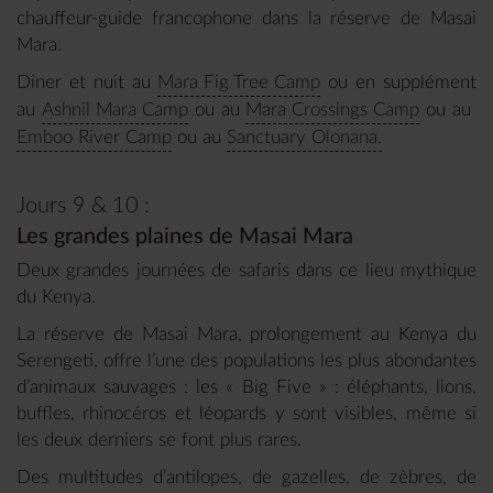
chauffeur-guide francophone dans la réserve de Masai
Mara.
Dîner et nuit au
Mara Fig Tree Camp
ou en supplément
au
Ashnil Mara Camp
ou au
Mara Crossings Camp
ou au
Emboo River Camp
ou au
Sanctuary Olonana.
Jours 9 & 10 :
Les grandes plaines de Masai Mara
Deux grandes journées de safaris dans ce lieu mythique
du Kenya.
La réserve de Masai Mara, prolongement au Kenya du
Serengeti, offre l’une des populations les plus abondantes
d’animaux sauvages : les « Big Five » : éléphants, lions,
buffles, rhinocéros et léopards y sont visibles, même si
les deux derniers se font plus rares.
Des multitudes d’antilopes, de gazelles, de zèbres, de