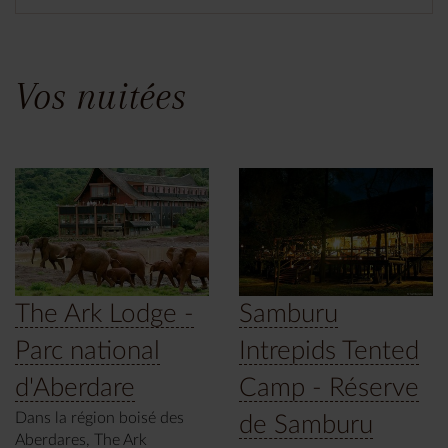
Vos nuitées
The Ark Lodge -
Samburu
Parc national
Intrepids Tented
d'Aberdare
Camp - Réserve
Dans la région boisé des
de Samburu
Aberdares, The Ark