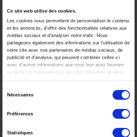
De Samburu au
Ce site web utilise des cookies.
Masai Mara, en
Les cookies nous permettent de personnaliser le contenu
passant par la
et les annonces, d'offrir des fonctionnalités relatives aux
Vallée du Rift
médias sociaux et d'analyser notre trafic. Nous
partageons également des informations sur l'utilisation de
Tout comme le père de
notre site avec nos partenaires de médias sociaux, de
Lucie, sillonnez cette
publicité et d'analyse, qui peuvent combiner celles-ci
majestueuse Vallée du
avec d'autres informations que vous leur avez fournies
Rift et continuez vers
ou qu'ils ont collectées lors de votre utilisation de leurs
l'oasis de Samburu et le
services.
mythique Masai Mara.
Sélection
12 jours, à partir de 7
Nécessaires
du
400 €
consentement
Voyage Kenya
Préférences
Nos incontournables
Statistiques