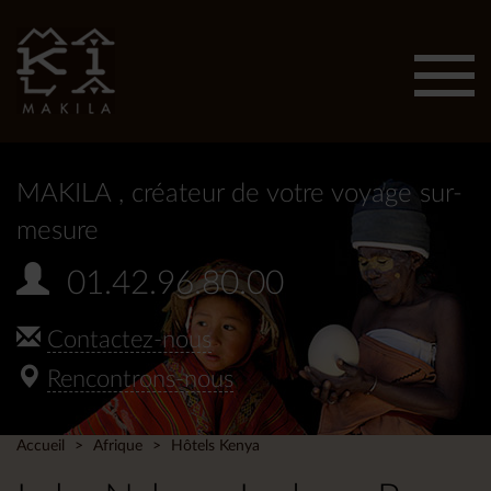
Affic
men
MAKILA
, créateur de votre voyage sur-
mesure
01.42.96.80.00
Contactez-nous
Rencontrons-nous
Accueil
Afrique
Hôtels Kenya