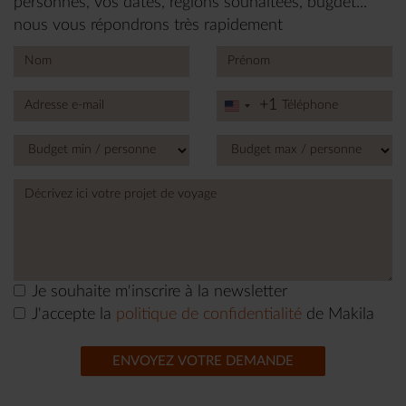
personnes, vos dates, régions souhaitées, bugdet...
nous vous répondrons très rapidement
+1
United
States
+1
Je souhaite m'inscrire à la newsletter
J'accepte la
politique de confidentialité
de Makila
ENVOYEZ VOTRE DEMANDE