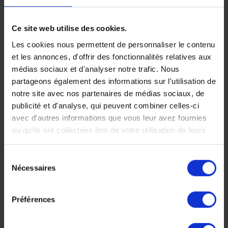
De Samburu au
Ce site web utilise des cookies.
Masai Mara, en
Les cookies nous permettent de personnaliser le contenu
et les annonces, d'offrir des fonctionnalités relatives aux
passant par la
médias sociaux et d'analyser notre trafic. Nous
Vallée du Rift
partageons également des informations sur l'utilisation de
notre site avec nos partenaires de médias sociaux, de
Tout comme le père de
publicité et d'analyse, qui peuvent combiner celles-ci
Lucie, sillonnez cette
avec d'autres informations que vous leur avez fournies
majestueuse Vallée du
ou qu'ils ont collectées lors de votre utilisation de leurs
Rift et continuez vers
services.
l'oasis de Samburu et le
mythique Masai Mara.
Sélection
Nécessaires
du
12 jours, à partir de 7
consentement
400 €
Préférences
Voyage Kenya
Nos incontournables