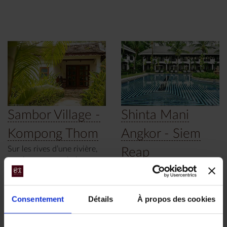
Sambor Village -
Shinta Mani
Kompong Thom
Angkor - Siem
Sur les rives d’une rivière,
Reap
un charmant et chaleureux
Un petit havre de paix
hôtel au sein d’un jardin
désigné par Bill Bensley et
luxuriant.
entouré de jardins
Consentement
Détails
À propos des cookies
tropicaux.