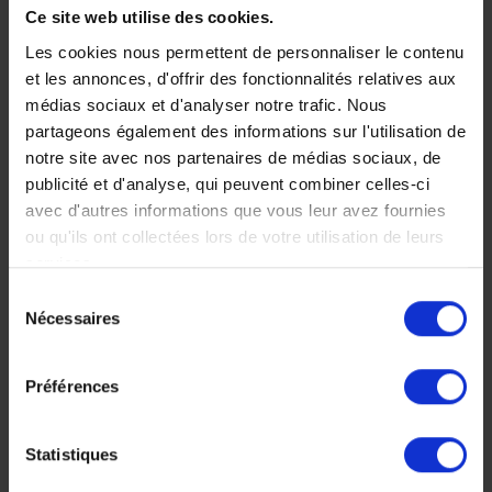
Ce site web utilise des cookies.
Les cookies nous permettent de personnaliser le contenu
et les annonces, d'offrir des fonctionnalités relatives aux
médias sociaux et d'analyser notre trafic. Nous
partageons également des informations sur l'utilisation de
notre site avec nos partenaires de médias sociaux, de
publicité et d'analyse, qui peuvent combiner celles-ci
avec d'autres informations que vous leur avez fournies
Six Senses
Sok San Beach
ou qu'ils ont collectées lors de votre utilisation de leurs
Krabey Island -
Resort - Koh
services.
Koh Krabey
Rong
Sélection
Nécessaires
du
Situé sur une île privée, un
Des bungalows sur une
consentement
véritable havre de paix en
plage de sable blanc, un
plein cœur d’une nature
cadre idéal pour des
Préférences
luxuriante.
vacances idéales.
Statistiques