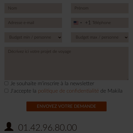
+1
United
States
+1
Je souhaite m'inscrire à la newsletter
J'accepte la
politique de confidentialité
de Makila
ENVOYEZ VOTRE DEMANDE
01.42.96.80.00