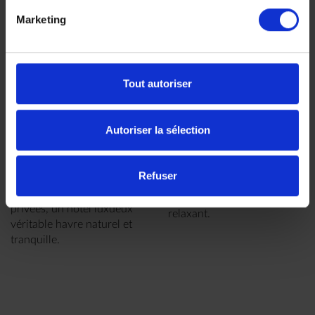
Marketing
Tout autoriser
Song Saa Private
The Royal Sands
Autoriser la sélection
Island - Archipel
- Koh Rong
Un hôtel idéalement situé
de Koh Rong
Refuser
sur la plage de Koh Rong
Constitué de deux îles
dans un cadre paisible et
privées, un hôtel luxueux
relaxant.
véritable havre naturel et
tranquille.