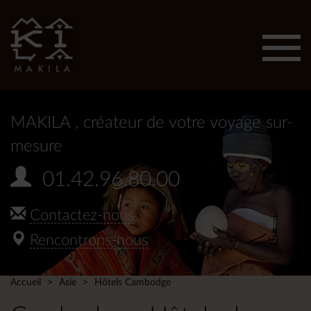
Affic
men
MAKILA
, créateur de votre voyage sur-
mesure
01.42.96.80.00
Contactez-nous
Rencontrons-nous
Accueil
Asie
Hôtels Cambodge