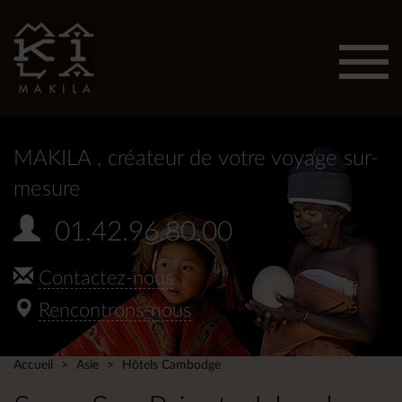
Affic
men
MAKILA
, créateur de votre voyage sur-
mesure
01.42.96.80.00
Contactez-nous
Rencontrons-nous
Accueil
Asie
Hôtels Cambodge