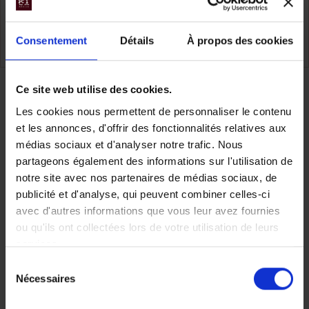
Cambodge
Consentement
Détails
À propos des cookies
TOUS NOS VOYAGES CAMBODGE
Ce site web utilise des cookies.
Partager
Les cookies nous permettent de personnaliser le contenu
et les annonces, d'offrir des fonctionnalités relatives aux
médias sociaux et d'analyser notre trafic. Nous
partageons également des informations sur l'utilisation de
Faites nous part de vos
notre site avec nos partenaires de médias sociaux, de
publicité et d'analyse, qui peuvent combiner celles-ci
avec d'autres informations que vous leur avez fournies
envies
ou qu'ils ont collectées lors de votre utilisation de leurs
services.
Sélection
Nécessaires
du
Chez Makila Voyages, chaque
consentement