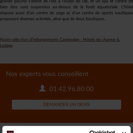
grande piscine s’étend de l’est à l’ouest de l’île, et un spa et centre de
bien être sont suspendus au-dessus de la forêt équatoriale. L’hôtel
dispose aussi d’un centre de yoga et d’un centre de sports nautiques
proposant diverses activités, ainsi que de deux boutiques.
Notre sélection d'hébergements Cambodge - Hôtels de charme &
Lodges
Nos experts vous conseillent
01.42.96.80.00
DEMANDER UN DEVIS