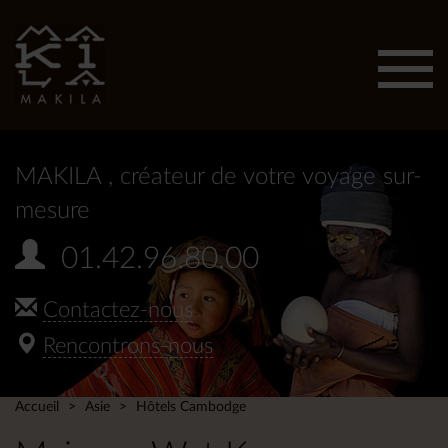
Affic
men
MAKILA
, créateur de votre voyage sur-
mesure
01.42.96.80.00
Contactez-nous
Rencontrons-nous
Accueil
Asie
Hôtels Cambodge