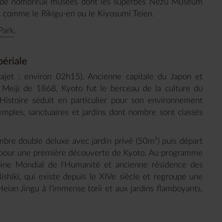
t de nombreux musées dont les superbes Nezu Museum
s comme le Rikigu-en ou le Kiyosumi Teien.
Park
.
périale
ajet : environ 02h15). Ancienne capitale du Japon et
n Meiji de 1868, Kyoto fut le berceau de la culture du
’Histoire séduit en particulier pour son environnement
emples, sanctuaires et jardins dont nombre sont classés
ambre double deluxe avec jardin privé (50m²) puis départ
 pour une première découverte de Kyoto. Au programme
oine Mondial de l’Humanité et ancienne résidence des
iki, qui existe depuis le XIVe siècle et regroupe une
eian Jingu à l’immense torii et aux jardins flamboyants.