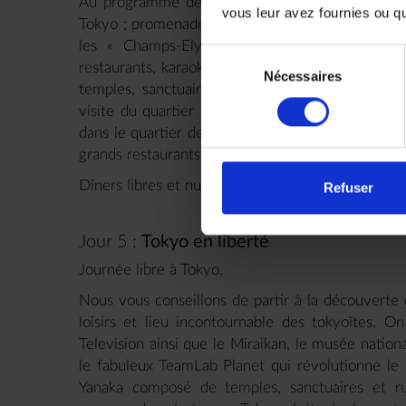
Au programme de vos deux journées : visite du 
vous leur avez fournies ou qu'
Tokyo ; promenade à Harajuku, temple de la mod
les « Champs-Elysées de Tokyo » ; visite du
Sélection
restaurants, karaokés et bars ; promenade dans l
Nécessaires
du
temples, sanctuaires, un zoo et un parc ; déc
consentement
visite du quartier d’Asakusa qui abrite Senjo-J
dans le quartier de Ginza, haut-lieu du shopping
grands restaurants. Déjeuners inclus dans des res
Dîners libres et nuits à l’hôtel
Trunk (Hotel) Yoyog
Refuser
Jour 5 :
Tokyo en liberté
Journée libre à Tokyo.
Nous vous conseillons de partir à la découverte d
loisirs et lieu incontournable des tokyoïtes. O
Television ainsi que le Miraikan, le musée nation
le fabuleux TeamLab Planet qui révolutionne le m
Yanaka composé de temples, sanctuaires et ru