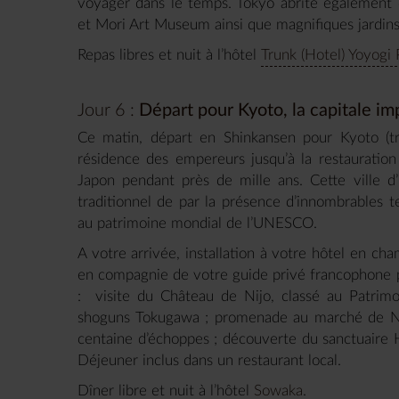
voyager dans le temps. Tokyo abrite égalemen
et Mori Art Museum ainsi que magnifiques jardin
Repas libres et nuit à l’hôtel
Trunk (Hotel) Yoyogi 
Jour 6 :
Départ pour Kyoto, la capitale im
Ce matin, départ en Shinkansen pour Kyoto (tr
résidence des empereurs jusqu’à la restauratio
Japon pendant près de mille ans. Cette ville d
traditionnel de par la présence d’innombrables t
au patrimoine mondial de l’UNESCO.
A votre arrivée, installation à votre hôtel en ch
en compagnie de votre guide privé francophone
: visite du Château de Nijo, classé au Patrim
shoguns Tokugawa ; promenade au marché de Nish
centaine d’échoppes ; découverte du sanctuaire H
Déjeuner inclus dans un restaurant local.
Dîner libre et nuit à l’hôtel
Sowaka
.