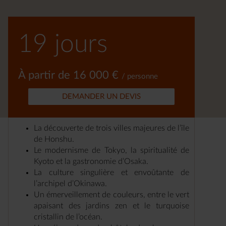
19 jours
À partir de 16 000 €
/ personne
DEMANDER UN DEVIS
La découverte de trois villes majeures de l’île
de Honshu.
Le modernisme de Tokyo, la spiritualité de
Kyoto et la gastronomie d’Osaka.
La culture singulière et envoûtante de
l’archipel d’Okinawa.
Un émerveillement de couleurs, entre le vert
apaisant des jardins zen et le turquoise
cristallin de l’océan.