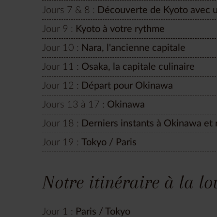
Jours 7 & 8 :
Découverte de Kyoto avec u
Jour 9 :
Kyoto à votre rythme
Jour 10 :
Nara, l'ancienne capitale
Jour 11 :
Osaka, la capitale culinaire
Jour 12 :
Départ pour Okinawa
Jours 13 à 17 :
Okinawa
Jour 18 :
Derniers instants à Okinawa et 
Jour 19 :
Tokyo / Paris
Notre itinéraire à la l
Jour 1 :
Paris / Tokyo