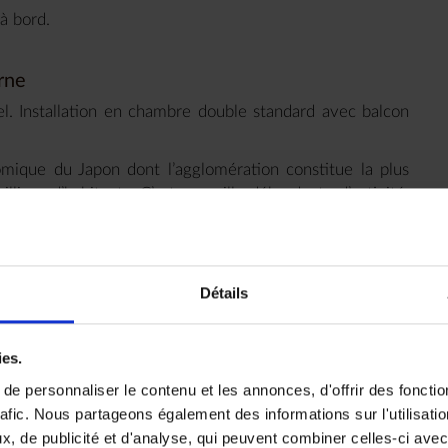
 à bord.
rne
tel. Installation en chambre double standard avec balcon
omique du Japon dont l’agglomération constitue la plus
ons d’habitants. C’est une ville débordante d’activité,
 pratiquement pas, faisant cohabiter des gratte-ciel avec
âtiments à la pointe de la technologie avec d’antiques
Détails
Park
.
ies.
n guide privé francophone
e personnaliser le contenu et les annonces, d'offrir des fonctio
couverte de Tokyo en compagnie d’un guide privé
rafic. Nous partageons également des informations sur l'utilisati
, de publicité et d'analyse, qui peuvent combiner celles-ci avec