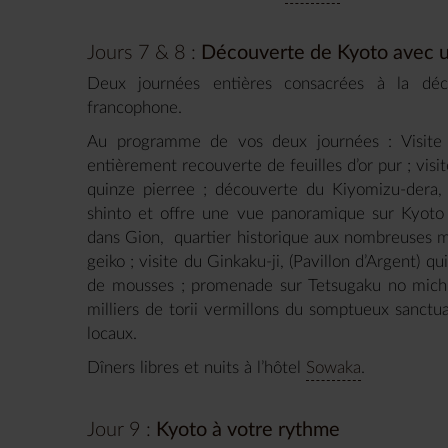
Jours 7 & 8 :
Découverte de Kyoto avec u
Deux journées entières consacrées à la dé
francophone.
Au programme de vos deux journées : Visite du
entièrement recouverte de feuilles d’or pur ; visi
quinze pierree ; découverte du Kiyomizu-dera,
shinto et offre une vue panoramique sur Kyoto 
dans Gion, quartier historique aux nombreuses mai
geiko ; visite du Ginkaku-ji, (Pavillon d’Argent) q
de mousses ; promenade sur Tetsugaku no michi,
milliers de torii vermillons du somptueux sanctua
locaux.
Dîners libres et nuits à l’hôtel
Sowaka
.
Jour 9 :
Kyoto à votre rythme