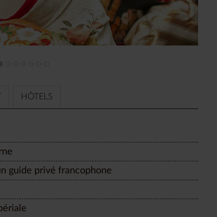
T
HÔTELS
rne
n guide privé francophone
périale