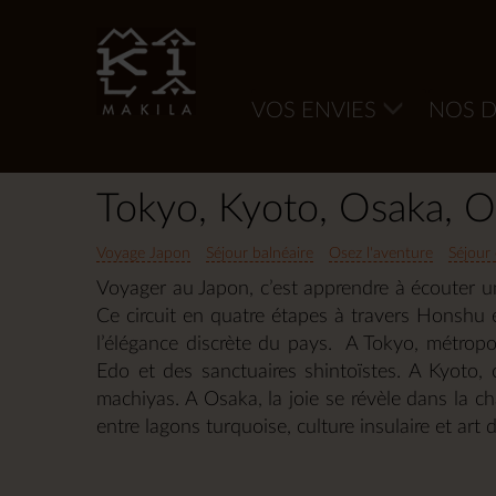
VOS ENVIES
NOS D
Accueil
Asie
Japon
Tokyo, Kyoto, Osaka, 
Voyage Japon
Séjour balnéaire
Osez l'aventure
Séjour 
Voyager au Japon, c’est apprendre à écouter u
Ce circuit en quatre étapes à travers Honshu et
l’élégance discrète du pays. A Tokyo, métropole
Edo et des sanctuaires shintoïstes. A Kyoto, 
machiyas. A Osaka, la joie se révèle dans la c
entre lagons turquoise, culture insulaire et art