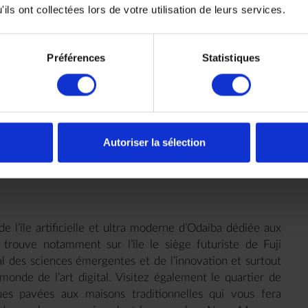
sanctuaire shintoïste Meiji Jingu le plus important de
ils ont collectées lors de votre utilisation de leurs services.
e pour les (pré)adolescents tokyoïtes et à Omotesando,
 quartier de Shibuya, populaire pour ses nombreux
e quartier populaire d’Ueno qui abrite plusieurs musées,
Préférences
Statistiques
ouverte du marché Ameyoko et de ses 180 boutiques ;
i le plus ancien temple bouddhiste de Tokyo ; promenade
 de luxe qui comprend des galeries d’art et de nombreux
taurants locaux.
i Park
.
Autoriser la sélection
e l’île artificielle et ultra moderne d’Odaiba dédiée aux
n trouve notamment sur l’île le siège futuriste de Fuji
al des sciences émergentes et de l’innovation et surtout
onde de l’art digital. Visitez également le quartier de
es pavées aux maisons traditionnelles qui vous fera