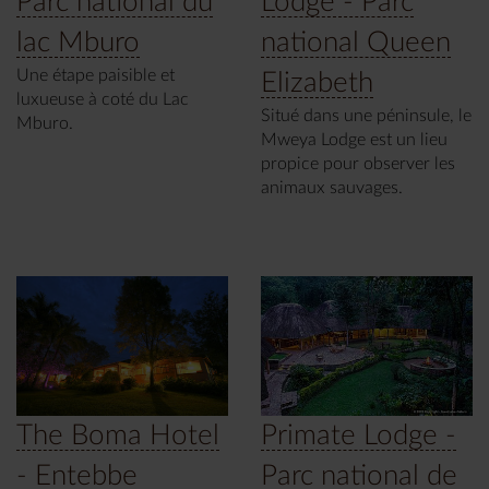
Parc national du
Lodge - Parc
lac Mburo
national Queen
Une étape paisible et
Elizabeth
luxueuse à coté du Lac
Situé dans une péninsule, le
Mburo.
Mweya Lodge est un lieu
propice pour observer les
animaux sauvages.
The Boma Hotel
Primate Lodge -
- Entebbe
Parc national de