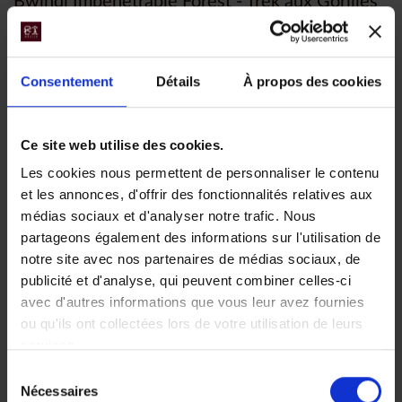
Bwindi Impenetrable Forest - Trek aux Gorilles
Départ pour votre trek à la recherche des gorilles de
montagne, Gorilla Berengei dans la Forêt de Bwindi, une
vraie jungle africaine, la plus riche d’Ouganda.
Consentement
Détails
À propos des cookies
Trek aux gorilles entre les arbres centenaires et leurs
fleurs parasites (telles les orchidées), ou les bambous
Ce site web utilise des cookies.
géants, cette jungle recèle une faune particulièrement
riche.
Les cookies nous permettent de personnaliser le contenu
et les annonces, d'offrir des fonctionnalités relatives aux
Les Gorilles de montagne se partagent donc cette zone
médias sociaux et d'analyser notre trafic. Nous
protégée avec des chimpanzés, et au moins 8 autres
partageons également des informations sur l'utilisation de
espèces de primates, ainsi que des éléphants, des
notre site avec nos partenaires de médias sociaux, de
cochons et sangliers sauvages, des chauves-souris, et
publicité et d'analyse, qui peuvent combiner celles-ci
plus de 340 espèces d’oiseaux.
avec d'autres informations que vous leur avez fournies
Cette forêt est l’un des rares sanctuaires de gorilles de
ou qu'ils ont collectées lors de votre utilisation de leurs
montagne et l’on retrouve d’ailleurs ici la moitié de sa
services.
population mondiale (330 animaux sur 600).
Sélection
Il est difficile d’estimer le temps que durera la randonnée
Nécessaires
du