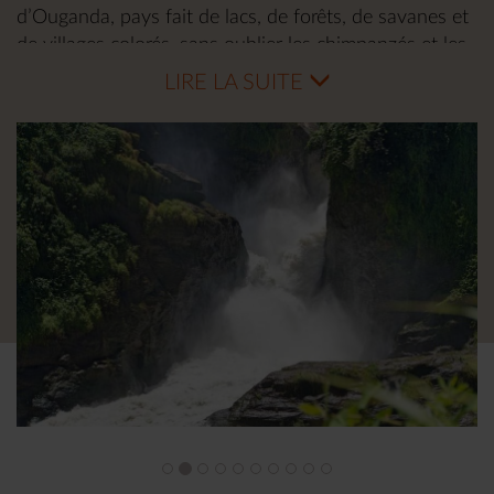
d’Ouganda, pays fait de lacs, de forêts, de savanes et
de villages colorés, sans oublier les chimpanzés et les
lions arboricoles dans la région d’Ishasha.
LIRE LA SUITE
Vous ouvrirez de grands yeux devant les fameuses
Murchisson Falls et serez sous le charme de la
communauté très attachante de Bwindi. Un
safari en
Ouganda c’est un voyage exceptionnel
haut en
couleurs et fort en émotions.