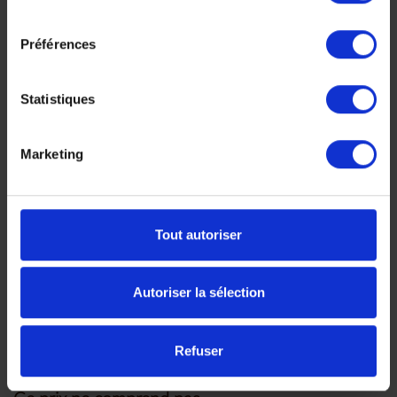
consentement
mobile à Chobe
Les safaris 4x4 de 6 personnes et à pied à
Préférences
Camp Hwange avec des rangers guides
anglophones expérimentés
Statistiques
Les safaris en 4x4 de 6 personnes et à pied
dans le parc national de Chobe avec un
Marketing
ranger guide anglophone expérimenté
Le déjeuner et le safari en bateau privé sur
la rivière Chobe (J6)
Tout autoriser
Les droits d’entrée dans les parcs nationaux
de Hwange (Zimbabwe) et de Chobe
(Botswana)
Autoriser la sélection
Le service de blanchisserie à Camp Hwange
Les taxes d’hôtellerie et de services
Refuser
L'assitance des Flying doctors