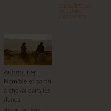
Voyage Zimbabwe
Circuit Safari
Osez l'aventure
Autotour en
Namibie et safari
à cheval dans les
dunes
Vivez une expérience