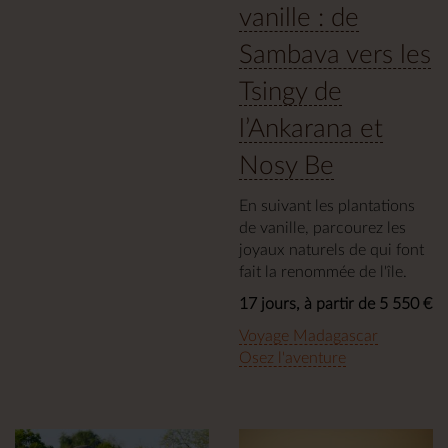
vanille : de
Sambava vers les
Tsingy de
l’Ankarana et
Nosy Be
En suivant les plantations
de vanille, parcourez les
joyaux naturels de qui font
fait la renommée de l'île.
17 jours, à partir de 5 550 €
Voyage Madagascar
Osez l'aventure