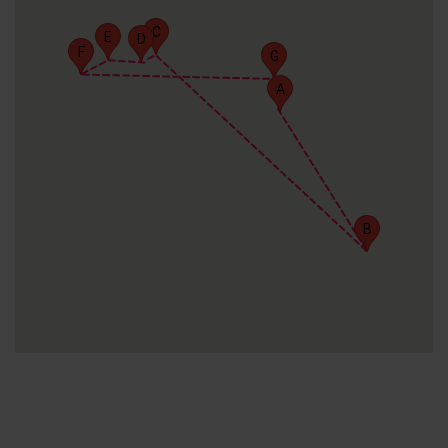
C
E
D
F
G
A
B