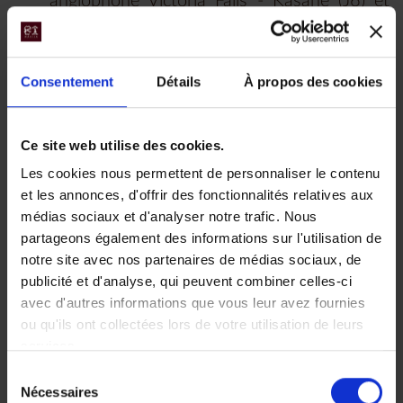
anglophone Victoria Falls - Kasane (J6) et
Lokuthula Lodge - aéroport de Victoria Falls
(J10)
L’assistance permanente de nos bureaux
Consentement
Détails
À propos des cookies
locaux à Victoria Falls et à Kasane
L’hébergement sur la base de 8 nuits en
Ce site web utilise des cookies.
chambre double :
Les cookies nous permettent de personnaliser le contenu
4 nuits - Parc national de Hwange -
et les annonces, d'offrir des fonctionnalités relatives aux
Camp Hwange en pension complète
médias sociaux et d'analyser notre trafic. Nous
3 nuits - Parc national de Chobe -
partageons également des informations sur l'utilisation de
notre site avec nos partenaires de médias sociaux, de
Campement mobile en pension
publicité et d'analyse, qui peuvent combiner celles-ci
complète
avec d'autres informations que vous leur avez fournies
1 nuit - Victoria Falls - Lokuthula Lodge
ou qu'ils ont collectées lors de votre utilisation de leurs
en petit déjeuner
services.
Les boissons locales à table et en safari à
Sélection
Nécessaires
du
Camp Hwange et pendant votre safari