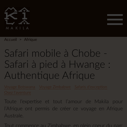
Affic
men
Accueil
Afrique
Safari mobile à Chobe -
Safari à pied à Hwange :
Authentique Afrique
Voyage Botswana
Voyage Zimbabwe
Safaris d'exception
Osez l'aventure
Toute l’expertise et tout l’amour de Makila pour
l’Afrique ont permis de créer ce voyage en Afrique
Australe.
Tout commence au Zimbabwe, en plein coeur du parc