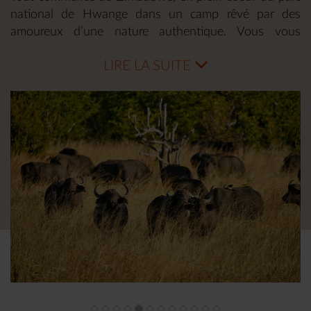
national de Hwange dans un camp rêvé par des
amoureux d’une nature authentique. Vous vous
sentirez comme seul au monde face à cet horizon
LIRE LA SUITE
infini de savane africaine. Lors des safaris en 4x4, les
rangers du camp se feront une joie de partager avec
vous toute leur expérience . Vous découvirez
également tout le plaisir du safari à pied et les
rencontres inattendues, au détour d’un buisson, avec
un éléphant. Au Botswana, c’est une expérience de
celle qui n’exsite que dans les rêves les plus fous qui
vous attend : pendant 4 jours et 3 nuits vous ferez un
safari en campement itinérant dans le parc national de
Chobe. Enfin, le magistral spectacle des chutes
Victoria sera votre ultime étape au coeur de cette
Afrique authentique.
C’est l’élégance et la simplicité de l’esprit safari qui
vous attend avec ce voyage sur mesure au Zimbabwe