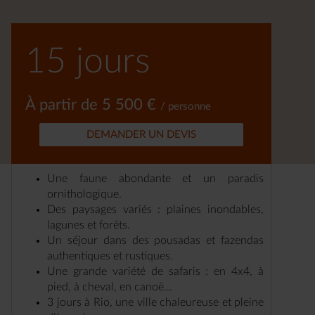
Copacabana et d’Ipanema.
15 jours
À partir de 5 500 €
/ personne
DEMANDER UN DEVIS
Une faune abondante et un paradis
ornithologique.
Des paysages variés : plaines inondables,
lagunes et forêts.
Un séjour dans des pousadas et fazendas
authentiques et rustiques.
Une grande variété de safaris : en 4x4, à
pied, à cheval, en canoë...
3 jours à Rio, une ville chaleureuse et pleine