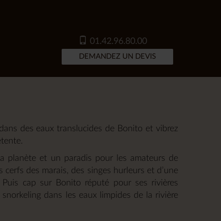
01.42.96.80.00
DEMANDEZ UN DEVIS
dans des eaux translucides de Bonito et vibrez
étente.
a planète et un paradis pour les amateurs de
s cerfs des marais, des singes hurleurs et d’une
 Puis cap sur Bonito réputé pour ses rivières
snorkeling dans les eaux limpides de la rivière
x eaux bleu saphir, comme la célèbre Gruta do
as inoubliables. Découvrez le mythique Christ