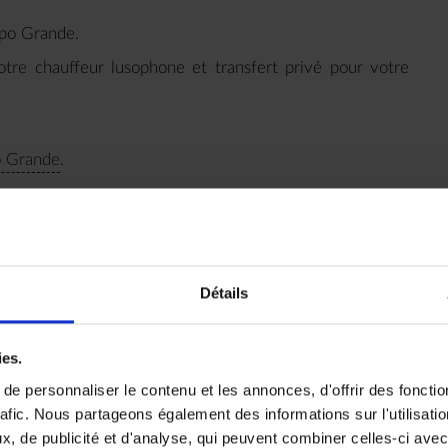
mpo Grande.
tre chauffeur lusophone et transfert privé pour votre
o Grande
.
sophone pour le Pantanal Sud (environ 03h20 de route).
Détails
 Sul, située au coeur du delta de la rivière Salobra, sur
 et temps libre.
ies.
de votre guide francophone local pour une première
e personnaliser le contenu et les annonces, d'offrir des fonctio
remière observation de la faune sauvage.
rafic. Nous partageons également des informations sur l'utilisati
, de publicité et d'analyse, qui peuvent combiner celles-ci avec