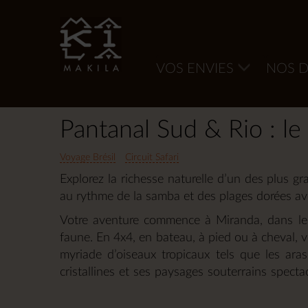
VOS ENVIES
NOS D
Accueil
Amériques
Brésil
Pantanal Sud & Rio : le
Voyage Brésil
Circuit Safari
Explorez la richesse naturelle d’un des plus 
au rythme de la samba et des plages dorées ave
Votre aventure commence à Miranda, dans le 
faune. En 4x4, en bateau, à pied ou à cheval, v
myriade d’oiseaux tropicaux tels que les ara
cristallines et ses paysages souterrains spect
Rio da Prata, où évoluent des bancs de poiss
Lago Azul. Enfin, direction Rio de Janeiro, 