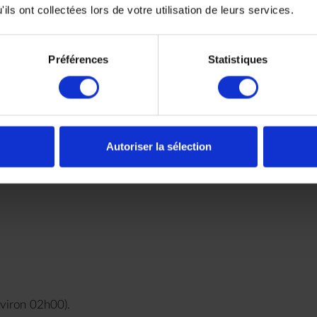
ils ont collectées lors de votre utilisation de leurs services.
e sauvage et aux excursions.
Préférences
Statistiques
née pour éviter le soleil intense, les activités sont
en petit groupe (maximum 8 personnes). Elles durent de
rofiter pleinement de la faune sauvage du lieu.
u à moteur sur les rivières Salobra et Miranda ; balades
Autoriser la sélection
des zones inaccéssibles ; canoë sur la rivière Salobra ;
t la possibilité de participer à des activités de pêche et
nviron 02h00).