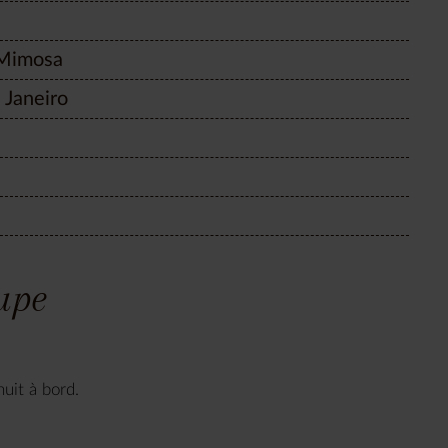
 Mimosa
 Janeiro
oupe
nuit à bord.