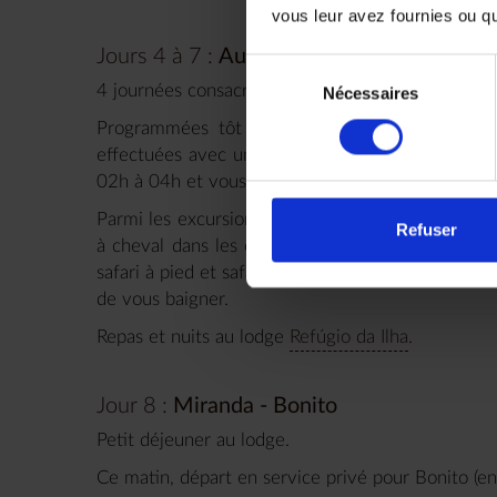
vous leur avez fournies ou qu'
Jours 4 à 7 :
Au coeur du Pantanal Sud
Sélection
4 journées consacrées à l’observation de la faun
Nécessaires
du
consentement
Programmées tôt le matin et en milieu de jour
effectuées avec un guide local francophone et 
02h à 04h et vous permettront d’observer et de p
Parmi les excursions proposées : balades en batea
Refuser
à cheval dans les champs inondés pour atteindre 
safari à pied et safari en 4x4. Vous aurez égalemen
de vous baigner.
Repas et nuits au lodge
Refúgio da Ilha
.
Jour 8 :
Miranda - Bonito
Petit déjeuner au lodge.
Ce matin, départ en service privé pour Bonito (e