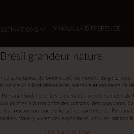
MAKILA, LA DIFFERENCE
ESTINATIONS
 Brésil grandeur nature
grands sanctuaires de biodiversité au monde. Baignez-vous 
c ce circuit alliant découverte, aventure et moments de d
Pantanal Sud, l’une des plus vastes zones humides de l
ous partirez à la rencontre des caïmans, des capybaras, de
s, les toucans ou encore le jabiru, symbole du Pantanal.
aculaires. Vous y vivrez des expériences uniques, comme le 
ons tropicaux et aussi des cavernes impressionnantes au
LIRE LA SUITE
où la vibrante culture brésilienne se mêle à des panoram