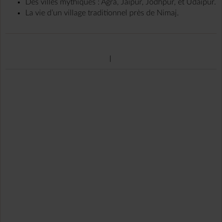
Des villes mythiques : Agra, Jaipur, Jodhpur, et Udaipur.
La vie d’un village traditionnel près de Nimaj.