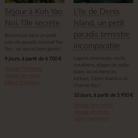
Séjour à Koh Yao
L'île de Denis
Noi, l'île secrète
Island, un petit
paradis terrestre
Bienvenue dans un petit
coin de paradis nommé Yao
incomparable
Noi : un secret bien gardé !
Lagons émeraude, récifs
9 jours, à partir de 6 700 €
coralliens, plages de sable
Voyage Thaïlande
blanc ou nichent les
Voyage de noces
tortues, Denis Island a un
Séjour balnéaire
charme fou !
10 jours, à partir de 5 950 €
Voyage Seychelles
Voyage de noces
Séjour balnéaire