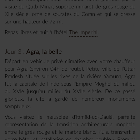
visite du Qûtb Minâr, superbe minaret de grès rouge du
XIIe siècle, orné de sourates du Coran et qui se dresse
sur une hauteur de 72 m.
Repas libres et nuit à l’hôtel
The Imperial
.
Jour 3 :
Agra, la belle
Départ en véhicule privé climatisé avec votre chauffeur
pour Agra (environ 04h de route). Petite ville de l’Uttar
Pradesh située sur les rives de la rivière Yamuna, Agra
fut la capitale de l’Inde sous l’Empire Moghol du milieu
du XVIe jusqu’au milieu du XVIIe siècle. De ce passé
glorieux, la cité a gardé de nombreux monuments
somptueux.
Vous visitez le mausolée d’Itimâd-ud-Daulâ, parfaite
représentation de la transition architecturale moghole
entre le grès rouge et le marbre blanc. Puis, transfert à
votre hôtel et installation en chambre double « Premier