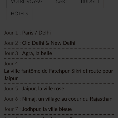
VOTRE VOYAGE
CARTE
BUDGET
HÔTELS
Jour 1 :
Paris / Delhi
Jour 2 :
Old Delhi & New Delhi
Jour 3 :
Agra, la belle
Jour 4 :
La ville fantôme de Fatehpur-Sikri et route pour
Jaipur
Jour 5 :
Jaipur, la ville rose
Jour 6 :
Nimaj, un village au coeur du Rajasthan
Jour 7 :
Jodhpur, la ville bleue