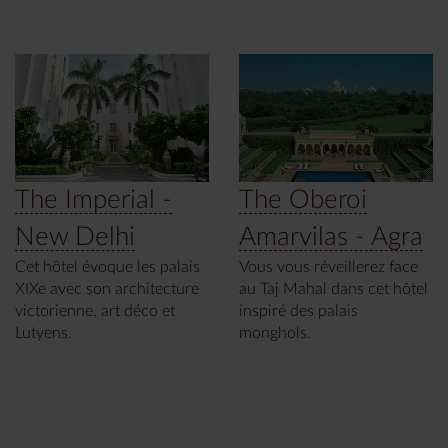
The Imperial -
The Oberoi
New Delhi
Amarvilas - Agra
Cet hôtel évoque les palais
Vous vous réveillerez face
XIXe avec son architecture
au Taj Mahal dans cet hôtel
victorienne, art déco et
inspiré des palais
Lutyens.
monghols.