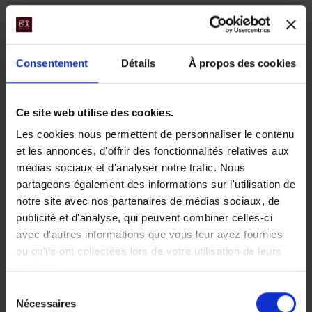
Puis transfert privé à l’aéroport d’Udaipur et vol régulier
pour Delhi. A votre arrivée à Delhi, transfert privé pour l’
hôtel Andaz
où une chambre double « King Room » sera
mise à votre disposition pour vous rafraichir et vous
Consentement
Détails
À propos des cookies
reposer.
A l’heure convenue, transfert privé pour votre terminal
Ce site web utilise des cookies.
de départ et vol régulier pour Paris. Dîner et nuit à
Les cookies nous permettent de personnaliser le contenu
bord.
et les annonces, d'offrir des fonctionnalités relatives aux
médias sociaux et d'analyser notre trafic. Nous
partageons également des informations sur l'utilisation de
Jour 11 :
Paris
notre site avec nos partenaires de médias sociaux, de
Arrivée à Paris le matin.
publicité et d'analyse, qui peuvent combiner celles-ci
avec d'autres informations que vous leur avez fournies
ou qu'ils ont collectées lors de votre utilisation de leurs
services.
Sélection
Nécessaires
du