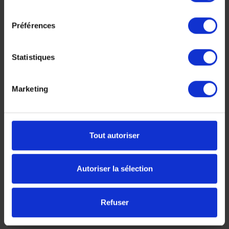
consentement
Préférences
Statistiques
A
G
Marketing
B
C
E
D
Tout autoriser
F
Autoriser la sélection
Refuser