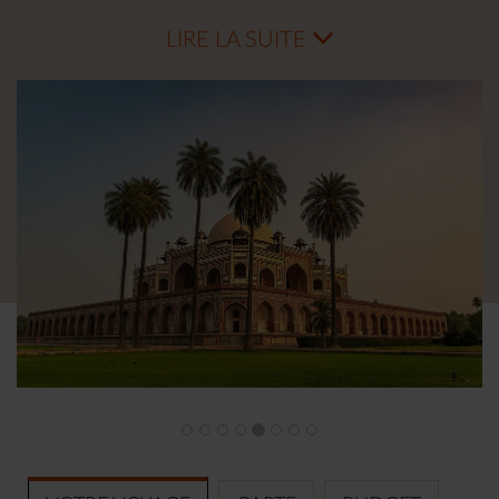
bordées de bâtiments coloniaux de New Delhi. Vous
LIRE LA SUITE
prendrez ensuite la direction de l’ancienne capitale de
l’empire Moghol, Agra, célèbre pour son Fort Rouge et
le mythique Taj Mahal, deux majestueux témoins du
passé glorieux de la ville et inscrits au Patrimoine
Mondial de l’UNESCO. Vous séjournerez à Jaipur la
rose, et visiterez son Fort d’Amber et son City Palace.
En lisière du grand désert du Thar, vous découvrirez
Jodhpur la bleue, dominée par le fort de Mehrangarh.
Enfin, sur les rives du lac Pichola, la romantique
Udaipur teintée de blanc vous révèlera tous ses
secrets.
Des temples jaïns aux temples hindous, des palais
moghols aux palais rajpouts en passant par des villes
fantômes et séculaires vous goûterez à la splendeur
de l’Inde du Nord et vivrez comme des maharajas
dans des palais de légende.