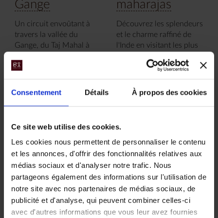
Gange
maharajas
Un circuit envoûtant à
Découvrez les splendeurs
travers la vallée du
et le charme raffiné de
Gange, du Taj Mahal à
l'Inde en visitant les plus
Varanasi en passant par
beaux palais et les villes
les fresques érotiques de
mythiques du Rajasthan.
Khajurâho avant de finir à
11 jours, à partir de 8
Amritsar.
Consentement
Détails
À propos des cookies
000 €
14 jours, à partir de 6
Voyage Inde
700 €
Voyage de noces
Ce site web utilise des cookies.
Voyage Inde
Nos incontournables
Séjour culturel
Les cookies nous permettent de personnaliser le contenu
et les annonces, d'offrir des fonctionnalités relatives aux
médias sociaux et d'analyser notre trafic. Nous
partageons également des informations sur l'utilisation de
notre site avec nos partenaires de médias sociaux, de
publicité et d'analyse, qui peuvent combiner celles-ci
avec d'autres informations que vous leur avez fournies