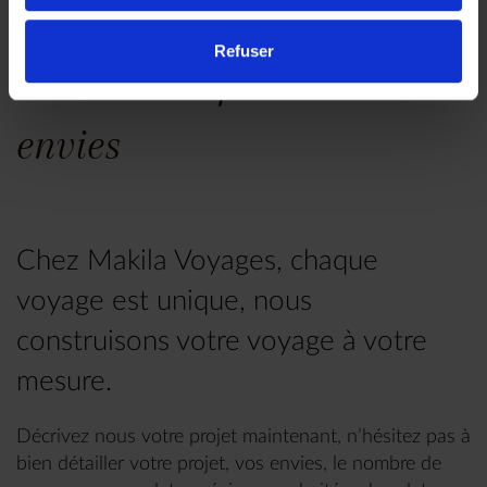
Refuser
Faites nous part de vos
envies
Chez Makila Voyages, chaque
voyage est unique, nous
construisons votre voyage à votre
mesure.
Décrivez nous votre projet maintenant, n’hésitez pas à
bien détailler votre projet, vos envies, le nombre de