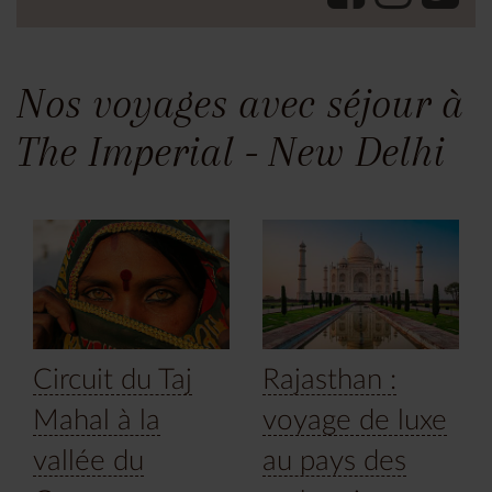
Nos voyages avec séjour à
The Imperial - New Delhi
Circuit du Taj
Rajasthan :
Mahal à la
voyage de luxe
vallée du
au pays des