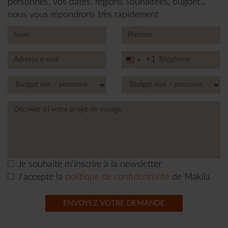
personnes, vos dates, régions souhaitées, bugdet...
nous vous répondrons très rapidement
+1
United
States
+1
Je souhaite m'inscrire à la newsletter
J'accepte la
politique de confidentialité
de Makila
ENVOYEZ VOTRE DEMANDE