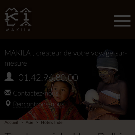
Affic
men
MAKILA
, créateur de votre voyage sur-
mesure
01.42.96.80.00
Contactez-nous
Rencontrons-nous
Accueil
Asie
Hôtels Inde