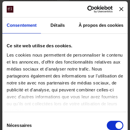
– Te Anau
Estate –
Dans le parc national du
Wellington
Fiorland, ce superbe lodge
Consentement
Détails
À propos des cookies
Entouré d’une végétation
est la promesse d’un calme
luxuriante, un hôtel idéal
absolu.
pour décompresser et se
Ce site web utilise des cookies.
relaxer.
Les cookies nous permettent de personnaliser le contenu
et les annonces, d'offrir des fonctionnalités relatives aux
médias sociaux et d'analyser notre trafic. Nous
partageons également des informations sur l'utilisation de
notre site avec nos partenaires de médias sociaux, de
publicité et d'analyse, qui peuvent combiner celles-ci
avec d'autres informations que vous leur avez fournies
ou qu'ils ont collectées lors de votre utilisation de leurs
services.
Kimi Ora -
Lakestone Lodge
Sélection
Nécessaires
du
Kaiteriteri (Parc
- Parc national