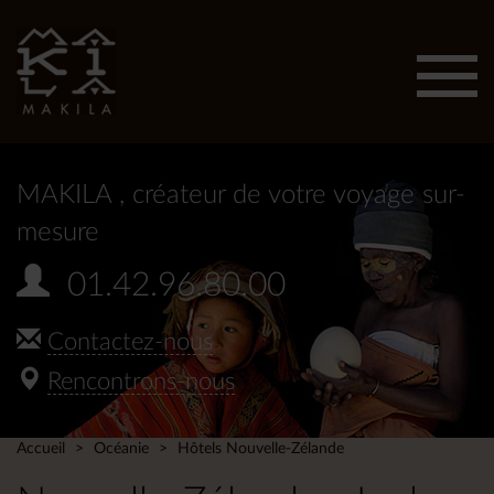
Affic
men
MAKILA
, créateur de votre voyage sur-
mesure
01.42.96.80.00
Contactez-nous
Rencontrons-nous
Accueil
Océanie
Hôtels Nouvelle-Zélande