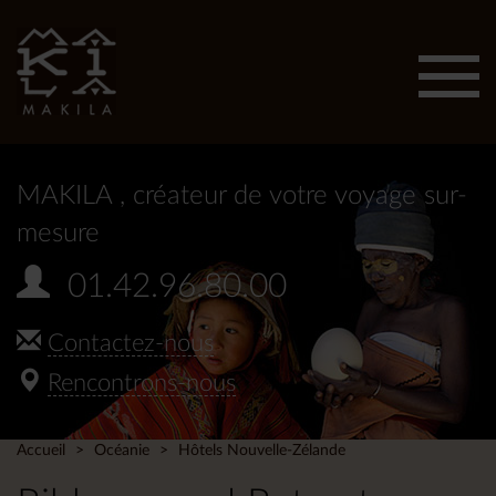
Affic
men
MAKILA
, créateur de votre voyage sur-
mesure
01.42.96.80.00
Contactez-nous
Rencontrons-nous
Accueil
Océanie
Hôtels Nouvelle-Zélande