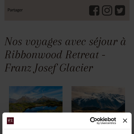
Partager
Nos voyages avec séjour à
Ribbonwood Retreat -
Franz Josef Glacier
Entre fjords et
Grand