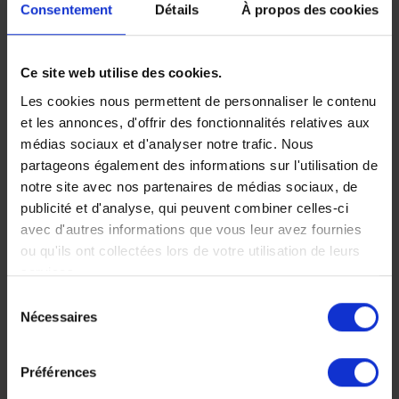
Consentement
Détails
À propos des cookies
volcans : de l'Île
découverte de
du Nord à l'Île
la Nouvelle-
Ce site web utilise des cookies.
du Sud, la
Zélande en
Les cookies nous permettent de personnaliser le contenu
Nouvelle-
autotour
et les annonces, d'offrir des fonctionnalités relatives aux
médias sociaux et d'analyser notre trafic. Nous
Zélande en
Autotour très complet
partageons également des informations sur l'utilisation de
pour découvrir toutes les
autotour
notre site avec nos partenaires de médias sociaux, de
facettes et les beautés
publicité et d'analyse, qui peuvent combiner celles-ci
naturelles de la Nouvelle-
En voiture et à votre
avec d'autres informations que vous leur avez fournies
Zélande
rythme, découverte des
ou qu'ils ont collectées lors de votre utilisation de leurs
sites les plus
24 jours, à partir de 8
services.
emblématiques des îles
300 €
Sélection
de la Nouvelle-Zélande.
Voyage Nouvelle-
Nécessaires
du
17 jours, à partir de 6
Zélande
consentement
700 €
Autotour
Osez l'aventure
Préférences
Voyage Nouvelle-
Zélande