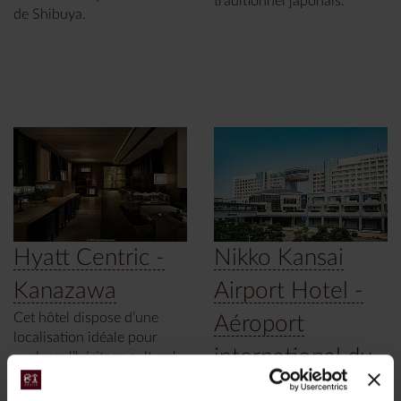
traditionnel japonais.
de Shibuya.
Hyatt Centric -
Nikko Kansai
Kanazawa
Airport Hotel -
Cet hôtel dispose d’une
Aéroport
localisation idéale pour
international du
explorer l’héritage culturel
et historique de la ville.
Kansai