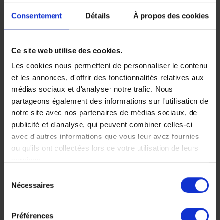
Un hôtel contemporain et
Consentement
Détails
À propos des cookies
raffiné situé à l’aéroport
international du Kansai.
Ce site web utilise des cookies.
Les cookies nous permettent de personnaliser le contenu
et les annonces, d'offrir des fonctionnalités relatives aux
médias sociaux et d'analyser notre trafic. Nous
partageons également des informations sur l'utilisation de
notre site avec nos partenaires de médias sociaux, de
publicité et d'analyse, qui peuvent combiner celles-ci
avec d'autres informations que vous leur avez fournies
Ryokan Gôra
Ryokan Iwaso -
ou qu'ils ont collectées lors de votre utilisation de leurs
Kadan (Relais &
Miyajima
services.
Sur l’île de Miyajima, une
Sélection
Châteaux) -
Nécessaires
magnifique et paisible
du
Hakone
auberge traditionnelle.
consentement
Ancienne résidence
Préférences