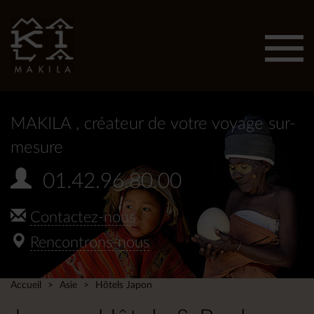
Affic
men
MAKILA
, créateur de votre voyage sur-
mesure
01.42.96.80.00
Contactez-nous
Rencontrons-nous
Accueil
Asie
Hôtels Japon