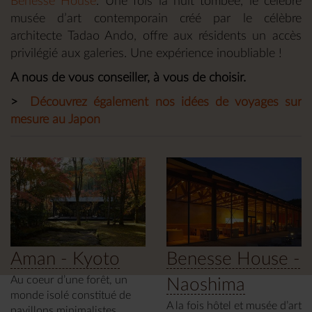
Benesse House
. Une fois la nuit tombée, le célèbre
musée d’art contemporain créé par le célèbre
architecte Tadao Ando, offre aux résidents un accès
privilégié aux galeries. Une expérience inoubliable !
A nous de vous conseiller, à vous de choisir.
>
Découvrez également nos idées de voyages sur
mesure au Japon
Aman - Kyoto
Benesse House -
Au coeur d’une forêt, un
Naoshima
monde isolé constitué de
A la fois hôtel et musée d’art
pavillons minimalistes