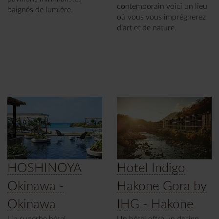
contemporain voici un lieu
baignés de lumière.
où vous vous imprégnerez
d’art et de nature.
HOSHINOYA
Hotel Indigo
Okinawa -
Hakone Gora by
Okinawa
IHG - Hakone
Un superbe hôtel
Un hôtel offre un design