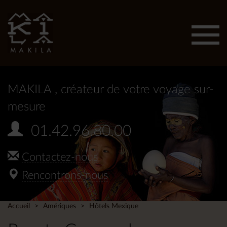
Affic
men
MAKILA
, créateur de votre voyage sur-
mesure
01.42.96.80.00
Contactez-nous
Rencontrons-nous
Accueil
Amériques
Hôtels Mexique