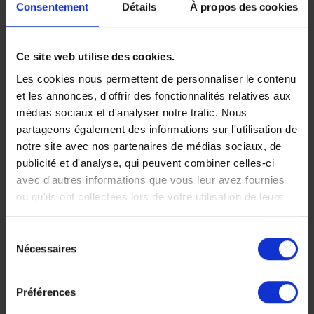
Consentement
Détails
À propos des cookies
Voyage
Ce site web utilise des cookies.
Guatemala -
Les cookies nous permettent de personnaliser le contenu
Mexique :
et les annonces, d'offrir des fonctionnalités relatives aux
médias sociaux et d'analyser notre trafic. Nous
Mayas, volcans
partageons également des informations sur l'utilisation de
notre site avec nos partenaires de médias sociaux, de
et riviera
publicité et d'analyse, qui peuvent combiner celles-ci
mexicaine
avec d'autres informations que vous leur avez fournies
ou qu'ils ont collectées lors de votre utilisation de leurs
Les plus grands sites
services.
majeurs de la civilisation
maya et farniente sur une
Sélection
Nécessaires
plage de sable blanc.
du
consentement
16 jours, à partir de 4
800 €
Préférences
Voyage Guatemala