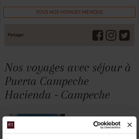
TOUS NOS VOYAGES MEXIQUE
Partager
Nos voyages avec séjour à
Puerta Campeche
Hacienda - Campeche