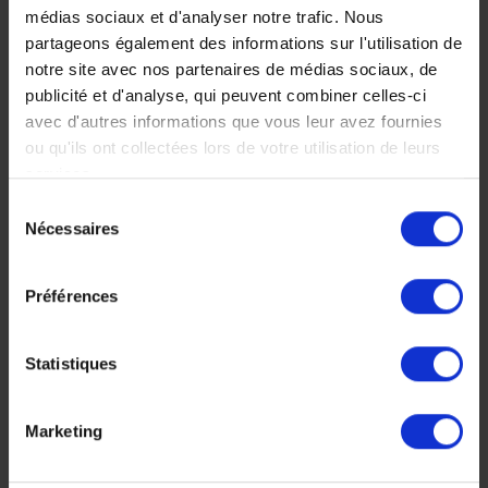
médias sociaux et d'analyser notre trafic. Nous
bouddhistes aux plages
divines , régalez tous vos
partageons également des informations sur l'utilisation de
idylliques.
sens !
notre site avec nos partenaires de médias sociaux, de
12 jours, à partir de 4
15 jours, à partir de 6
publicité et d'analyse, qui peuvent combiner celles-ci
700 €
100 €
avec d'autres informations que vous leur avez fournies
Voyage Sri Lanka
Voyage Sri Lanka
ou qu'ils ont collectées lors de votre utilisation de leurs
Séjour balnéaire
Séjour culturel
services.
Séjour culturel
Sélection
Nécessaires
du
consentement
Préférences
Faites nous part de vos
Statistiques
envies
Marketing