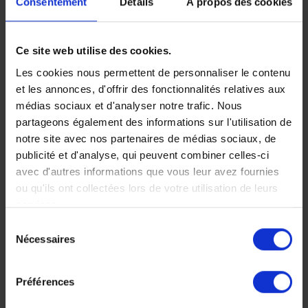
Consentement
Détails
À propos des cookies
et safari dans le
parc national de
Ce site web utilise des cookies.
Les cookies nous permettent de personnaliser le contenu
Queen
et les annonces, d'offrir des fonctionnalités relatives aux
Elizabeth
médias sociaux et d'analyser notre trafic. Nous
partageons également des informations sur l'utilisation de
Des chimpanzés aux lions
notre site avec nos partenaires de médias sociaux, de
montant dans les arbres
publicité et d'analyse, qui peuvent combiner celles-ci
de la savane, un
avec d'autres informations que vous leur avez fournies
condensé d'Afrique avec
ou qu'ils ont collectées lors de votre utilisation de leurs
en apothéose la
services.
rencontre magique des
Gorilles de Montagne !
Sélection
Nécessaires
du
10 jours, à partir de 6
450 €
consentement
Voyage Ouganda
Préférences
Safaris d'exception