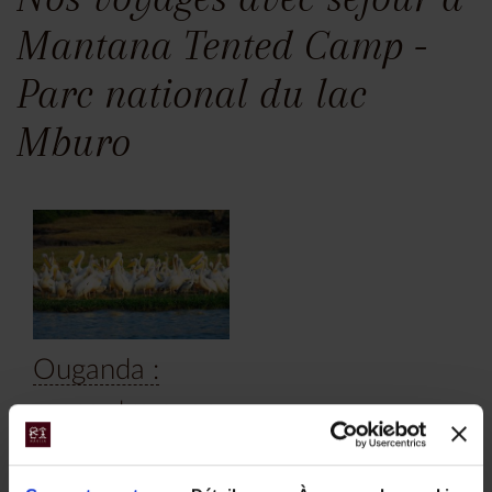
Mantana Tented Camp -
Parc national du lac
Mburo
Ouganda :
rencontre avec
les gorilles et
les chimpanzés