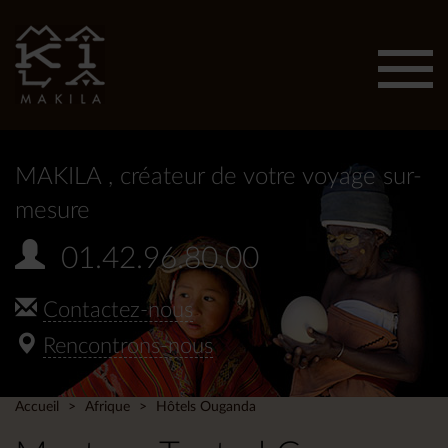
Affic
men
MAKILA
, créateur de votre voyage sur-
mesure
01.42.96.80.00
Contactez-nous
Rencontrons-nous
Accueil
Afrique
Hôtels Ouganda