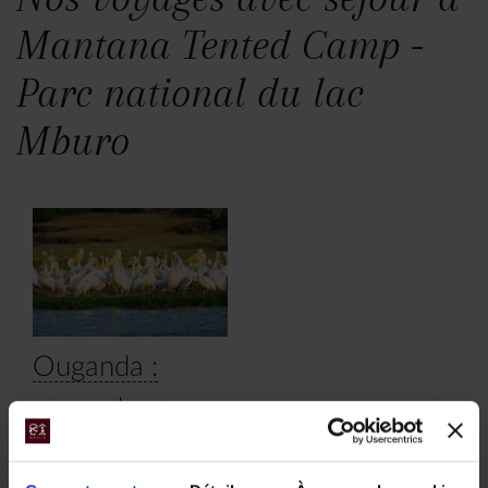
Mantana Tented Camp -
Parc national du lac
Mburo
Ouganda :
rencontre avec
les gorilles et
les chimpanzés