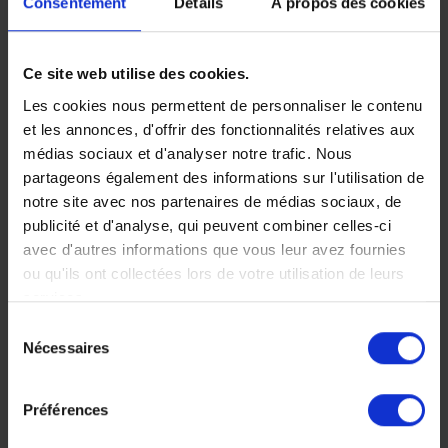
Consentement
Détails
À propos des cookies
et safari dans le
parc national de
Ce site web utilise des cookies.
Les cookies nous permettent de personnaliser le contenu
Queen
et les annonces, d'offrir des fonctionnalités relatives aux
Elizabeth
médias sociaux et d'analyser notre trafic. Nous
partageons également des informations sur l'utilisation de
Des chimpanzés aux lions
notre site avec nos partenaires de médias sociaux, de
montant dans les arbres
publicité et d'analyse, qui peuvent combiner celles-ci
de la savane, un
avec d'autres informations que vous leur avez fournies
condensé d'Afrique avec
ou qu'ils ont collectées lors de votre utilisation de leurs
en apothéose la
services.
rencontre magique des
Gorilles de Montagne !
Sélection
Nécessaires
du
10 jours, à partir de 6
450 €
consentement
Voyage Ouganda
Préférences
Safaris d'exception