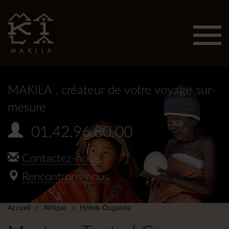
Affic
men
MAKILA
, créateur de votre voyage sur-
mesure
01.42.96.80.00
Contactez-nous
Rencontrons-nous
Accueil
Afrique
Hôtels Ouganda