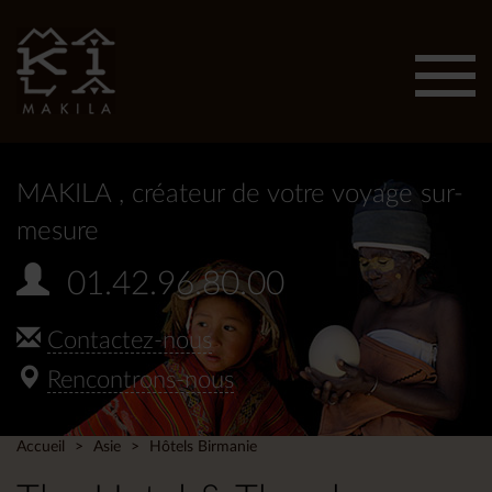
Affic
men
MAKILA
, créateur de votre voyage sur-
mesure
01.42.96.80.00
Contactez-nous
Rencontrons-nous
Accueil
Asie
Hôtels Birmanie