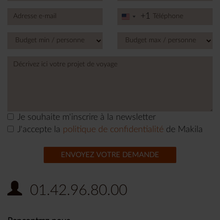
+1
United
States
+1
Je souhaite m'inscrire à la newsletter
J'accepte la
politique de confidentialité
de Makila
ENVOYEZ VOTRE DEMANDE
01.42.96.80.00