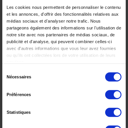
royaume des
voyage famille
Les cookies nous permettent de personnaliser le contenu
et les annonces, d'offrir des fonctionnalités relatives aux
pagodes d’or
en Birmanie
médias sociaux et d'analyser notre trafic. Nous
L'essentiel de la Birmanie
La beauté des paysages,
partageons également des informations sur l'utilisation de
: authenticité, culture,
la splendeur de Bagan,
notre site avec nos partenaires de médias sociaux, de
paysages et croisière sur
l’accueil chaleureux des
publicité et d'analyse, qui peuvent combiner celles-ci
l'Irrawady s'unissent pour
Birmans raviront petits et
avec d'autres informations que vous leur avez fournies
un voyage
grands !
ou qu'ils ont collectées lors de votre utilisation de leurs
incontournable.
16 jours, à partir de 5
services.
13 jours, à partir de 6
050 €
Sélection
100 €
Nécessaires
Séjour en famille
du
Nos incontournables
consentement
Préférences
Statistiques
Faites nous part de vos