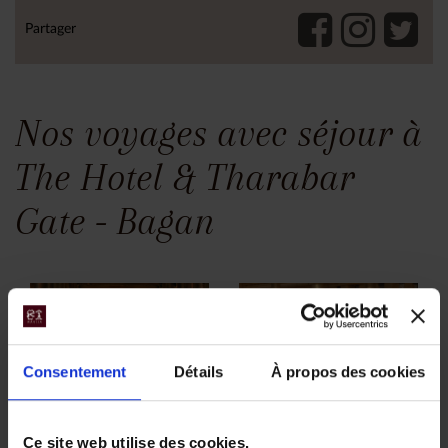
Partager
Nos voyages avec séjour à
The Hotel & Tharabar
Gate - Bagan
Consentement
Détails
À propos des cookies
Birmanie, au
Les Inthas,
Ce site web utilise des cookies.