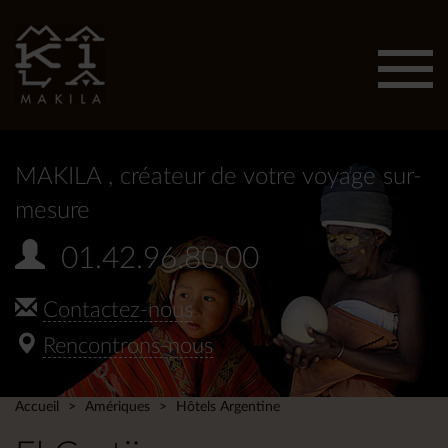
Affic
men
MAKILA
, créateur de votre voyage sur-
mesure
01.42.96.80.00
Contactez-nous
Rencontrons-nous
Accueil
Amériques
Hôtels Argentine