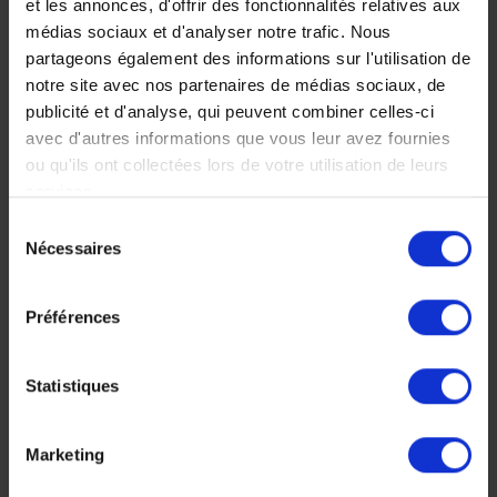
et les annonces, d'offrir des fonctionnalités relatives aux
Tous les trésors cachés
des parcs de Talampaya
médias sociaux et d'analyser notre trafic. Nous
et Ischigualasto, un nord
partageons également des informations sur l'utilisation de
ouest complet !
notre site avec nos partenaires de médias sociaux, de
publicité et d'analyse, qui peuvent combiner celles-ci
18 jours, à partir de 5
avec d'autres informations que vous leur avez fournies
700 €
ou qu'ils ont collectées lors de votre utilisation de leurs
Voyage Argentine
services.
Autotour
Séjour culturel
Sélection
Nécessaires
du
consentement
Préférences
Faites nous part de vos
Statistiques
envies
Marketing