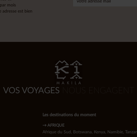
 par mois
 adresse est bien
VOS VOYAGES
NOUS ENGAGENT
Les destinations du moment
→ AFRIQUE
Afrique du Sud
,
Botswana
,
Kenya
,
Namibie
,
Tanzan