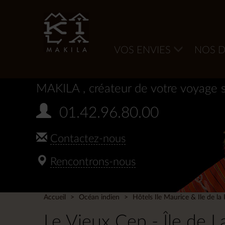
VOS ENVIES
NOS D
MAKILA
, créateur de votre voyage 
01.42.96.80.00
Contactez-nous
Rencontrons-nous
Accueil
Océan indien
Hôtels Ile Maurice & Ile de la
Le Vieux Cep - Île de 