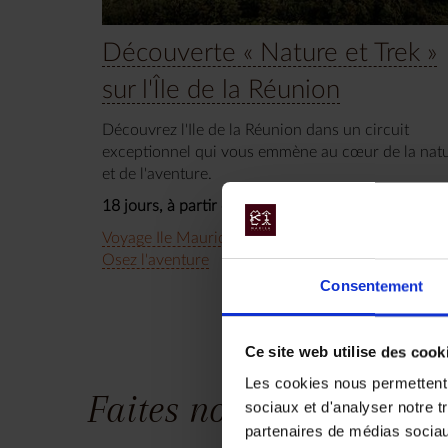
Découverte « Nature et Trek »
sur l'Île de la Réunion
Découvrez l'Ile de la Réunion dans un circuit
exceptionnel qui vous emmène au cœur de la nat
et de l'aventure.
18 jours, à partir de 4 500 €
Voyage Ile Maurice & Ile de la Réunion
Osez l'aventure
Consentement
Ce site web utilise des cook
Les cookies nous permettent d
Faites nous part de vos
sociaux et d'analyser notre t
partenaires de médias sociaux