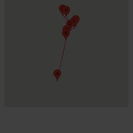
G
H
F
E
D
C
B
A