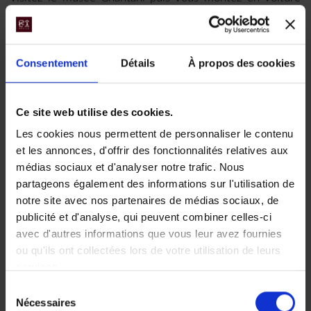
sur le flan du volcan pour une vue panoramique sur
l’ensemble de la région du Salar. Visite d’une petite
grotte de momies précolombiennes restées prisionnères
Consentement
Détails
À propos des cookies
de cet endroit unique.
Après un panier déjeuner (inclus) en route, retour sur le
désert en direction de la petit île volcanique Incahuasi
Ce site web utilise des cookies.
qui est couverte de cactus géants butinés par des
Les cookies nous permettent de personnaliser le contenu
colibris. Une marche d’01h au milieu de ces cactus vous
et les annonces, d'offrir des fonctionnalités relatives aux
mènera au sommet de l’île d’où vous pourrez jouir d’un
médias sociaux et d'analyser notre trafic. Nous
point de vue sur le désert et ses volcans.
partageons également des informations sur l'utilisation de
Après un temps libre sur l’île, vous faites une traversée
notre site avec nos partenaires de médias sociaux, de
de 80 km sur le Salar pour revenir à Colchani et votre
publicité et d'analyse, qui peuvent combiner celles-ci
hôtel.
avec d'autres informations que vous leur avez fournies
ou qu'ils ont collectées lors de votre utilisation de leurs
Dîner inclus et nuit à l’hôtel
Luna Salada
services.
Sélection
Jour 9 :
Colchani - Uyuni - Potosí
Nécessaires
du