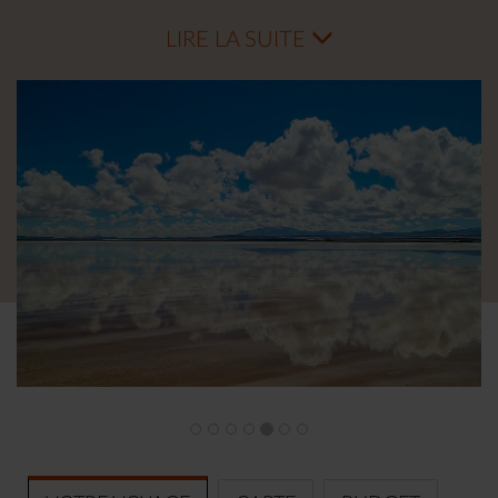
volcán Licancabur et les paysages daliniens du désert
de Siloli avant d’atteindre les reflets infinis du Salar
LIRE LA SUITE
d’Uyuni, la plus grande étendue de sel au monde
d’une blancheur éblouissante. Puis vous explorerez les
richesses coloniales de Potosí avant de découvrir la
ville blanche de Sucre, cœur historique et culturel de
la Bolivie. Votre voyage se poursuivra dans la capitale
la plus haute du monde, La Paz, une ville à l’énergie
vibrante et contemporaine. Vous apprécierez, enfin, la
quiétude du lac Titicaca et séjournez sur la mythique
Isla del Sol, berceau légendaire de la civilisation Inca.