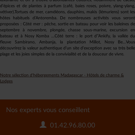
luxuriante et on y trouve d’abondantes cultures, notamment de cacao,
d’épices et de plantes à parfum (café, baies roses, poivre, ylang-ylang,
vétiver).Tortues de mer, caméléons, dauphins, makis (lémuriens) sont les
hôtes habituels d’Antoremba. De nombreuses activités vous seront
proposées : Côté mer : pêche, sortie en bateau pour voir les baleines de
septembre à novembre, plongée, chasse sous-marine, excursion en
bateau et à Nosy Komba …Côté terre : le port d’’Ankify, la vallée du
fleuve Sambirano, Ambanja, la plantation Millot, Nosy Be…Vous
découvrirez la valeur authentique d’un site d’exception avec sa très belle
plage et les joies simples de la convivialité et de la douceur de vivre.
Notre sélection d'hébergements Madagascar - Hôtels de charme &
Lodges
Nos experts vous conseillent
01.42.96.80.00