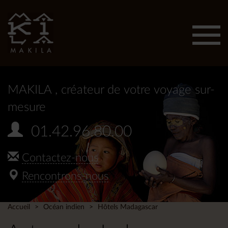
Affic
men
MAKILA
, créateur de votre voyage sur-
mesure
01.42.96.80.00
Contactez-nous
Rencontrons-nous
Accueil
Océan indien
Hôtels Madagascar