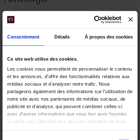
Consentement
Détails
À propos des cookies
Ce site web utilise des cookies.
Le Nord de
Les cookies nous permettent de personnaliser le contenu
Madagascar,
et les annonces, d'offrir des fonctionnalités relatives aux
médias sociaux et d'analyser notre trafic. Nous
voyage et
partageons également des informations sur l'utilisation de
aventure
notre site avec nos partenaires de médias sociaux, de
publicité et d'analyse, qui peuvent combiner celles-ci
Voyage et aventure de la
avec d'autres informations que vous leur avez fournies
mythique Diego Suarez,
ou qu'ils ont collectées lors de votre utilisation de leurs
aux mystérieuses Tsingy
services.
rouges et gris (réserve
naturelle de l'Ankarana) à
Sélection