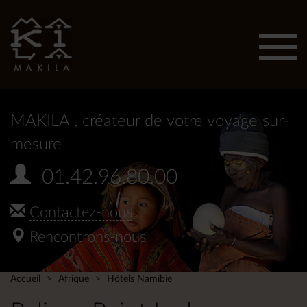
Affic
men
MAKILA
, créateur de votre voyage sur-
mesure
01.42.96.80.00
Contactez-nous
Rencontrons-nous
Accueil
Afrique
Hôtels Namibie