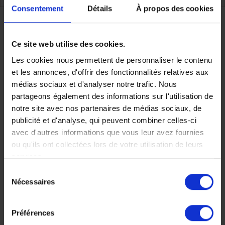
Consentement
Détails
À propos des cookies
Partager
Ce site web utilise des cookies.
Les cookies nous permettent de personnaliser le contenu
et les annonces, d'offrir des fonctionnalités relatives aux
Faites nous part de vos
médias sociaux et d'analyser notre trafic. Nous
partageons également des informations sur l'utilisation de
notre site avec nos partenaires de médias sociaux, de
envies
publicité et d'analyse, qui peuvent combiner celles-ci
avec d'autres informations que vous leur avez fournies
ou qu'ils ont collectées lors de votre utilisation de leurs
services.
Chez Makila Voyages, chaque
Sélection
Nécessaires
du
voyage est unique, nous
consentement
construisons votre voyage à votre
Préférences