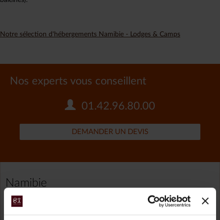
baleines).
Notre sélection d'hébergements Namibie - Lodges & Camps
Nos experts vous conseillent
01.42.96.80.00
DEMANDER UN DEVIS
Namibie
TOUS NOS VOYAGES NAMIBIE