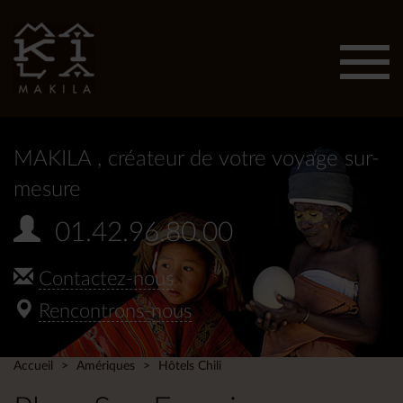
Affic
men
MAKILA
, créateur de votre voyage sur-
mesure
01.42.96.80.00
Contactez-nous
Rencontrons-nous
Accueil
Amériques
Hôtels Chili