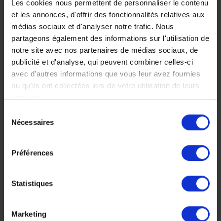
Les cookies nous permettent de personnaliser le contenu
et les annonces, d'offrir des fonctionnalités relatives aux
Ushuaia, Cap Horn,
médias sociaux et d'analyser notre trafic. Nous
Détroit de Magellan,
Torres Del Paine...la
partageons également des informations sur l'utilisation de
nature dans toute sa
notre site avec nos partenaires de médias sociaux, de
splendeur se dévoile.
publicité et d'analyse, qui peuvent combiner celles-ci
avec d'autres informations que vous leur avez fournies
19 jours, à partir de 14
ou qu'ils ont collectées lors de votre utilisation de leurs
200 €
services.
Voyage Argentine
Sélection
Voyage Chili
Nécessaires
Croisières
du
consentement
Préférences
Statistiques
Faites nous part de vos
Marketing