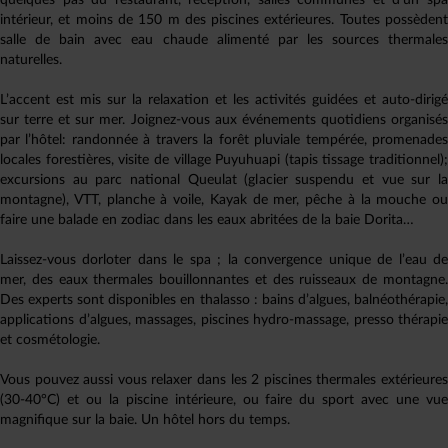
quelques pas du restaurant, réception, salles communes et d’un spa
intérieur, et moins de 150 m des piscines extérieures. Toutes possèdent
salle de bain avec eau chaude alimenté par les sources thermales
naturelles.
L’accent est mis sur la relaxation et les activités guidées et auto-dirigé
sur terre et sur mer. Joignez-vous aux événements quotidiens organisés
par l’hôtel: randonnée à travers la forêt pluviale tempérée, promenades
locales forestières, visite de village Puyuhuapi (tapis tissage traditionnel);
excursions au parc national Queulat (glacier suspendu et vue sur la
montagne), VTT, planche à voile, Kayak de mer, pêche à la mouche ou
faire une balade en zodiac dans les eaux abritées de la baie Dorita…
Laissez-vous dorloter dans le spa ; la convergence unique de l’eau de
mer, des eaux thermales bouillonnantes et des ruisseaux de montagne.
Des experts sont disponibles en thalasso : bains d’algues, balnéothérapie,
applications d’algues, massages, piscines hydro-massage, presso thérapie
et cosmétologie.
Vous pouvez aussi vous relaxer dans les 2 piscines thermales extérieures
(30-40°C) et ou la piscine intérieure, ou faire du sport avec une vue
magnifique sur la baie. Un hôtel hors du temps.