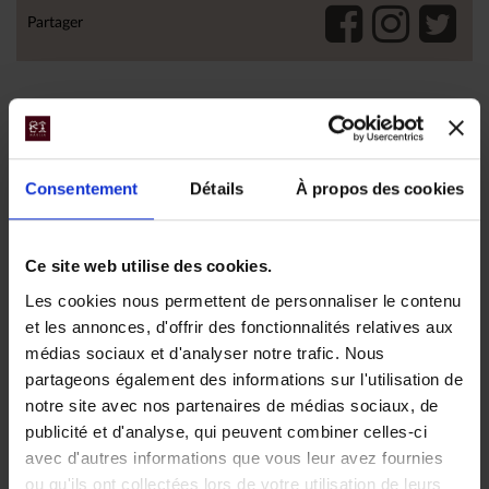
Partager
Nos voyages avec séjour à
Puyuhuapi Lodge & Spa -
Consentement
Détails
À propos des cookies
Patagonie
Ce site web utilise des cookies.
Les cookies nous permettent de personnaliser le contenu
et les annonces, d'offrir des fonctionnalités relatives aux
médias sociaux et d'analyser notre trafic. Nous
partageons également des informations sur l'utilisation de
notre site avec nos partenaires de médias sociaux, de
publicité et d'analyse, qui peuvent combiner celles-ci
Voyage en
avec d'autres informations que vous leur avez fournies
ou qu'ils ont collectées lors de votre utilisation de leurs