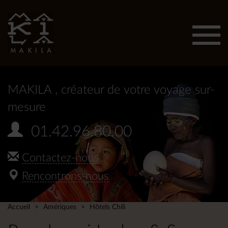
Affic
men
MAKILA
, créateur de votre voyage sur-
mesure
01.42.96.80.00
Contactez-nous
Rencontrons-nous
Accueil
Amériques
Hôtels Chili