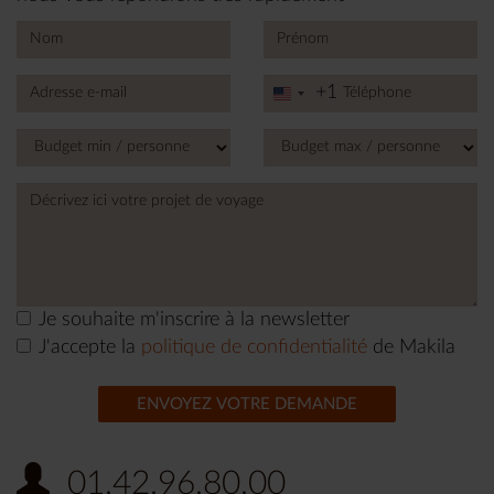
+1
United
States
+1
Je souhaite m'inscrire à la newsletter
J'accepte la
politique de confidentialité
de Makila
ENVOYEZ VOTRE DEMANDE
01.42.96.80.00