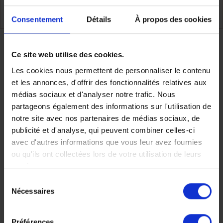
TOUS NOS VOYAGES NAMIBIE
Consentement
Détails
À propos des cookies
Partager
Ce site web utilise des cookies.
Les cookies nous permettent de personnaliser le contenu
et les annonces, d'offrir des fonctionnalités relatives aux
médias sociaux et d'analyser notre trafic. Nous
Faites nous part de vos
partageons également des informations sur l'utilisation de
notre site avec nos partenaires de médias sociaux, de
publicité et d'analyse, qui peuvent combiner celles-ci
envies
avec d'autres informations que vous leur avez fournies
ou qu'ils ont collectées lors de votre utilisation de leurs
services.
Sélection
Chez Makila Voyages, chaque
Nécessaires
du
consentement
voyage est unique, nous
Préférences