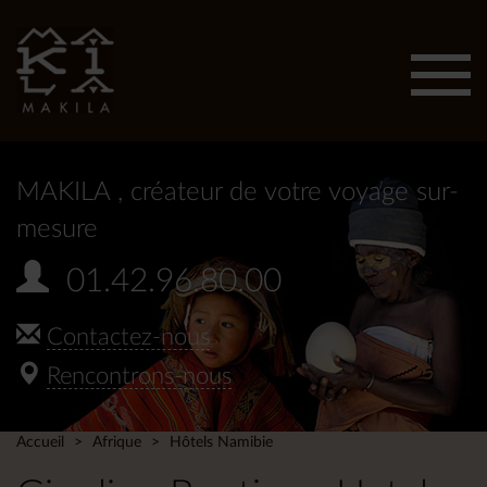
Affic
men
MAKILA
, créateur de votre voyage sur-
mesure
01.42.96.80.00
Contactez-nous
Rencontrons-nous
Accueil
Afrique
Hôtels Namibie