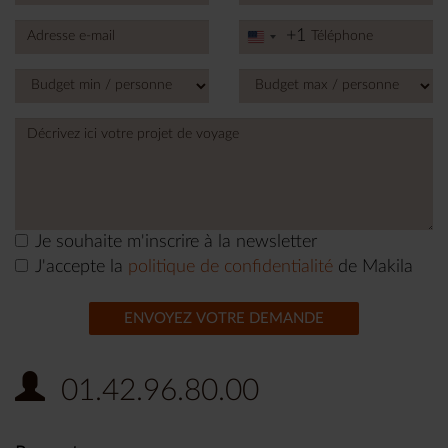
+1
United
States
+1
Je souhaite m'inscrire à la newsletter
J'accepte la
politique de confidentialité
de Makila
ENVOYEZ VOTRE DEMANDE
01.42.96.80.00