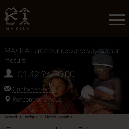
Affic
men
MAKILA
, créateur de votre voyage sur-
mesure
01.42.96.80.00
Contactez-nous
Rencontrons-nous
Accueil
Afrique
Hôtels Namibie