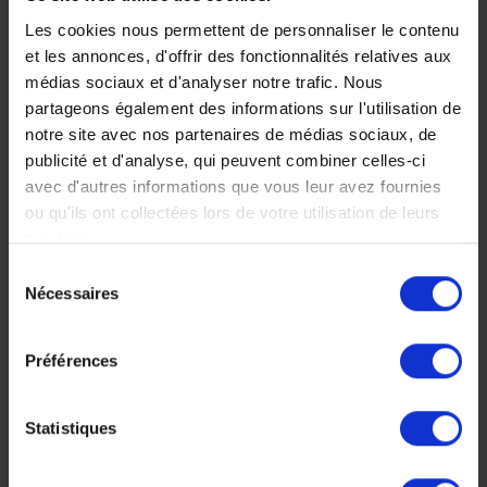
Osez l'aventure
950 €
Les cookies nous permettent de personnaliser le contenu
Voyage Namibie
et les annonces, d'offrir des fonctionnalités relatives aux
Circuit Safari
Autotour
médias sociaux et d'analyser notre trafic. Nous
Osez l'aventure
partageons également des informations sur l'utilisation de
notre site avec nos partenaires de médias sociaux, de
publicité et d'analyse, qui peuvent combiner celles-ci
avec d'autres informations que vous leur avez fournies
ou qu'ils ont collectées lors de votre utilisation de leurs
services.
Sélection
Nécessaires
du
consentement
Les grands
Préférences
parcs de
Namibie en
Statistiques
autotour