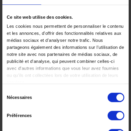
Ce site web utilise des cookies.
Les cookies nous permettent de personnaliser le contenu
Faites nous part de vos
et les annonces, d'offrir des fonctionnalités relatives aux
médias sociaux et d'analyser notre trafic. Nous
partageons également des informations sur l'utilisation de
envies
notre site avec nos partenaires de médias sociaux, de
publicité et d'analyse, qui peuvent combiner celles-ci
avec d'autres informations que vous leur avez fournies
ou qu'ils ont collectées lors de votre utilisation de leurs
Chez Makila Voyages, chaque
services.
Sélection
voyage est unique, nous
Nécessaires
du
construisons votre voyage à votre
consentement
mesure.
Préférences
Décrivez nous votre projet maintenant, n’hésitez pas à