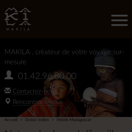
Affic
men
MAKILA
, créateur de votre voyage sur-
mesure
01.42.96.80.00
Contactez-nous
Rencontrons-nous
Accueil
Océan indien
Hôtels Madagascar