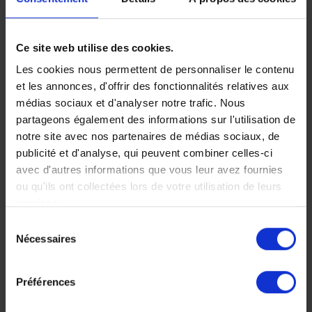
Partager
Ce site web utilise des cookies.
Les cookies nous permettent de personnaliser le contenu
et les annonces, d'offrir des fonctionnalités relatives aux
Faites nous part de vos
médias sociaux et d'analyser notre trafic. Nous
partageons également des informations sur l'utilisation de
envies
notre site avec nos partenaires de médias sociaux, de
publicité et d'analyse, qui peuvent combiner celles-ci
avec d'autres informations que vous leur avez fournies
ou qu'ils ont collectées lors de votre utilisation de leurs
services.
Chez Makila Voyages, chaque
Sélection
voyage est unique, nous
Nécessaires
du
consentement
construisons votre voyage à votre
Préférences
mesure.