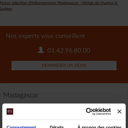
Notre sélection d'hébergements Madagascar - Hôtels de charme &
Lodges
Nos experts vous conseillent
01.42.96.80.00
DEMANDER UN DEVIS
Madagascar
TOUS NOS VOYAGES MADAGASCAR
Consentement
Détails
À propos des cookies