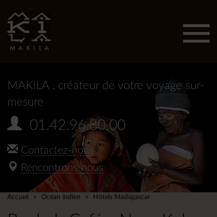
Affic
men
MAKILA
, créateur de votre voyage sur-
mesure
01.42.96.80.00
Contactez-nous
Rencontrons-nous
Accueil
Océan indien
Hôtels Madagascar