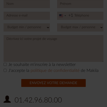
+1
United
States
+1
Je souhaite m'inscrire à la newsletter
J'accepte la
politique de confidentialité
de Makila
ENVOYEZ VOTRE DEMANDE
01.42.96.80.00