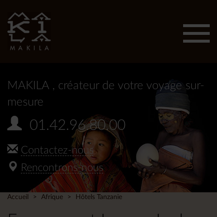
Affic
men
MAKILA
, créateur de votre voyage sur-
mesure
01.42.96.80.00
Contactez-nous
Rencontrons-nous
Accueil
Afrique
Hôtels Tanzanie