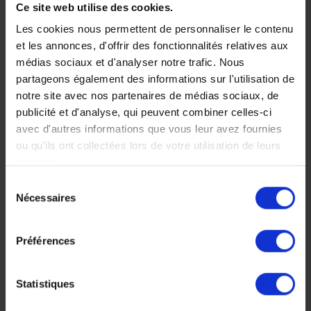
Ce site web utilise des cookies.
en Afrique, comme nous
950 €
les aimons !
Les cookies nous permettent de personnaliser le contenu
Voyage Tanzanie
9 jours, à partir de 4
et les annonces, d'offrir des fonctionnalités relatives aux
Nos incontournables
600 €
médias sociaux et d'analyser notre trafic. Nous
partageons également des informations sur l'utilisation de
Voyage Tanzanie
notre site avec nos partenaires de médias sociaux, de
Circuit Safari
publicité et d'analyse, qui peuvent combiner celles-ci
avec d'autres informations que vous leur avez fournies
ou qu'ils ont collectées lors de votre utilisation de leurs
services.
Sélection
Nécessaires
du
consentement
Préférences
Safaris en
Voyage safari
famille en
en Tanzanie et
Statistiques
Tanzanie
séjour balnéaire