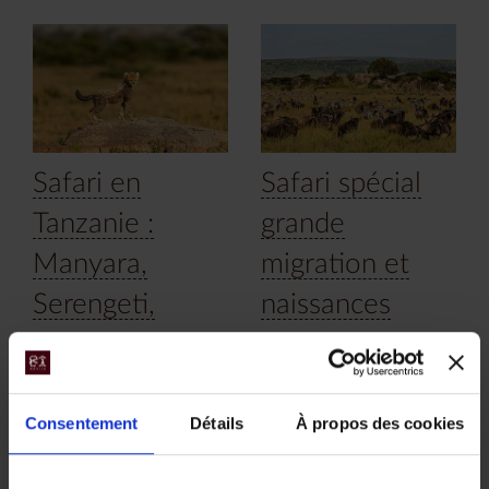
Safari en
Safari spécial
Tanzanie :
grande
Manyara,
migration et
Serengeti,
naissances
Ngorongoro,
Plongez au coeur de la
Grande Migration et
Tarangire
découvrez toute la
richesse des parcs
Consentement
Détails
À propos des cookies
Découvrez la faune dans
nationaux de Tanzanie.
toute sa splendeur : une
belle initiation aux safaris
12 jours, à partir de 6