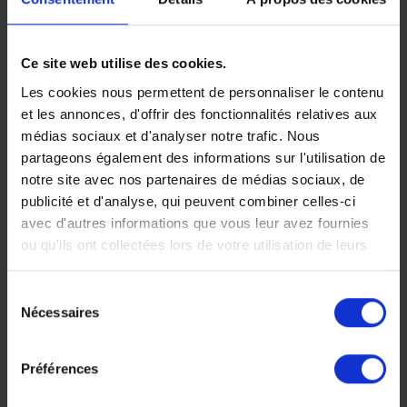
Partager
Ce site web utilise des cookies.
Les cookies nous permettent de personnaliser le contenu
et les annonces, d'offrir des fonctionnalités relatives aux
Faites nous part de vos
médias sociaux et d'analyser notre trafic. Nous
partageons également des informations sur l'utilisation de
envies
notre site avec nos partenaires de médias sociaux, de
publicité et d'analyse, qui peuvent combiner celles-ci
avec d'autres informations que vous leur avez fournies
ou qu'ils ont collectées lors de votre utilisation de leurs
services.
Chez Makila Voyages, chaque
Sélection
voyage est unique, nous
Nécessaires
du
consentement
construisons votre voyage à votre
Préférences
mesure.