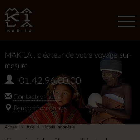
Affic
men
MAKILA
, créateur de votre voyage sur-
mesure
01.42.96.80.00
Contactez-nous
Rencontrons-nous
Accueil
Asie
Hôtels Indonésie