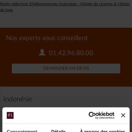
Notre sélection d'hébergements Indonésie - Hôtels de charme & Hôtels
de luxe
Nos experts vous conseillent
01.42.96.80.00
DEMANDER UN DEVIS
Indonésie
TOUS NOS VOYAGES INDONÉSIE
Consentement
Détails
À propos des cookies